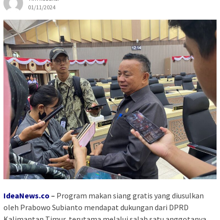
01/11/2024
IdeaNews.co
–
Program makan siang gratis yang diusulkan
oleh Prabowo Subianto mendapat dukungan dari DPRD
Kalimantan Timur, terutama melalui salah satu anggotanya,