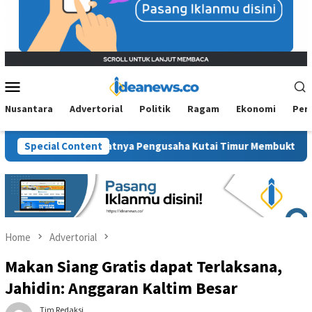
Mobile
Menu
Nusantara
Advertorial
Politik
Ragam
Ekonomi
Per
onomi: Saatnya Pengusaha Kutai Timur Membuktikan Diri
Special Content
Home
Advertorial
Makan Siang Gratis dapat Terlaksana,
Jahidin: Anggaran Kaltim Besar
Tim Redaksi