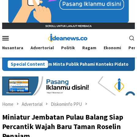
Mobile
Menu
Nusantara
Advertorial
Politik
Ragam
Ekonomi
Per
M PAN Kaltim Minta Publik Pahami Konteks Pidato Secara Utuh
Special Content
Home
Advertorial
Diskominfo PPU
Miniatur Jembatan Pulau Balang Siap
Percantik Wajah Baru Taman Roselin
Penajam