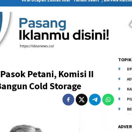
TOPIK
DP
Pasok Petani, Komisi II
AD
Bangun Cold Storage
KA
PI
BE
ADVER