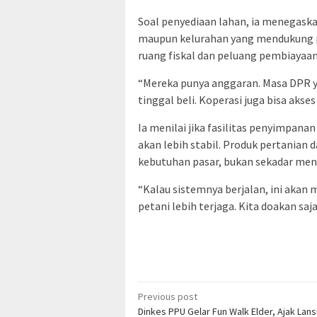
Soal penyediaan lahan, ia menegaska
maupun kelurahan yang mendukung p
ruang fiskal dan peluang pembiayaan
“Mereka punya anggaran. Masa DPR y
tinggal beli. Koperasi juga bisa aks
Ia menilai jika fasilitas penyimpana
akan lebih stabil. Produk pertanian
kebutuhan pasar, bukan sekadar menu
“Kalau sistemnya berjalan, ini akan
petani lebih terjaga. Kita doakan saj
Post
Previous post
Dinkes PPU Gelar Fun Walk Elder, Ajak Lans