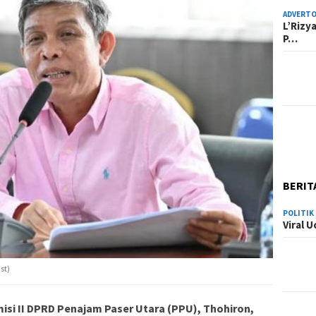
ADVERTO
L’Rizy
P…
BERIT
POLITIK
Viral 
st)
isi II DPRD Penajam Paser Utara (PPU), Thohiron,