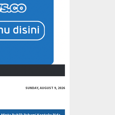
SUNDAY, AUGUST 9, 2026
teks Pidato Secara Utuh
“Bacot Nih Pasien” Berujung Sank