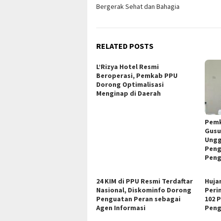
navigation
Bergerak Sehat dan Bahagia
RELATED POSTS
L’Rizya Hotel Resmi
Beroperasi, Pemkab PPU
Dorong Optimalisasi
Menginap di Daerah
Pemk
Gusu
Ungg
Peng
Peng
24 KIM di PPU Resmi Terdaftar
Huja
Nasional, Diskominfo Dorong
Peri
Penguatan Peran sebagai
102 
Agen Informasi
Peng