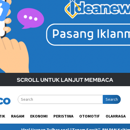
Search
TIK
RAGAM
EKONOMI
PERISTIWA
OTOMOTIF
OLAHRAGA
ulhas soal “Tanam Sawit”, BM PAN Kaltim Minta Publik Pahami Kon