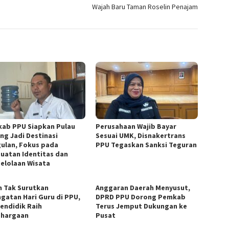
Wajah Baru Taman Roselin Penajam
ab PPU Siapkan Pulau
Perusahaan Wajib Bayar
ng Jadi Destinasi
Sesuai UMK, Disnakertrans
ulan, Fokus pada
PPU Tegaskan Sanksi Teguran
uatan Identitas dan
elolaan Wisata
n Tak Surutkan
Anggaran Daerah Menyusut,
ngatan Hari Guru di PPU,
DPRD PPU Dorong Pemkab
Pendidik Raih
Terus Jemput Dukungan ke
hargaan
Pusat