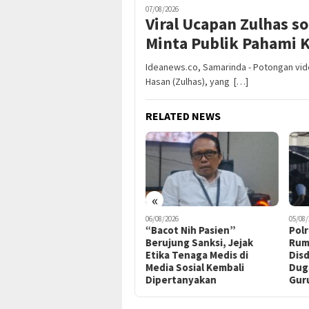
07/08/2026
Viral Ucapan Zulhas s
Minta Publik Pahami 
Ideanews.co, Samarinda - Potongan vide
Hasan (Zulhas), yang […]
RELATED NEWS
«
06/08/2026
05/08/2026
05/08/
“Bacot Nih Pasien”
Polres Kukar Geledah
Sat
Berujung Sanksi, Jejak
Rumah Diduga Milik ASN
Resm
Etika Tenaga Medis di
Disdikbud Terkait Kasus
Sel
Media Sosial Kembali
Dugaan Korupsi Insentif
Ter
Dipertanyakan
Guru Non-ASN