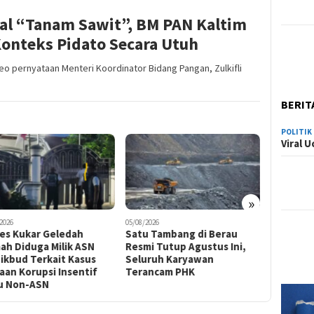
oal “Tanam Sawit”, BM PAN Kaltim
Konteks Pidato Secara Utuh
o pernyataan Menteri Koordinator Bidang Pangan, Zulkifli
BERIT
POLITIK
Viral 
»
2026
05/08/2026
05/08/2026
u Tambang di Berau
Andi Harun Minta Varia
Rekam Je
i Tutup Agustus Ini,
Niaga Tak Bergantung pada
Seleksi 
uruh Karyawan
Satu Sumber Laba, Dorong
Masuk Ta
ancam PHK
Efisiensi dan Ekspansi
Bisnis