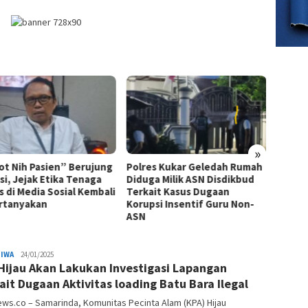
»
es Kukar Geledah Rumah
Satu Tambang di Berau
Andi H
ga Milik ASN Disdikbud
Resmi Tutup Agustus Ini,
Tak B
ait Kasus Dugaan
Seluruh Karyawan Terancam
Sumbe
psi Insentif Guru Non-
PHK
Efisie
TIWA
Tim
24/01/2025
Hijau Akan Lakukan Investigasi Lapangan
Redaksi
ait Dugaan Aktivitas loading Batu Bara Ilegal
ws.co – Samarinda, Komunitas Pecinta Alam (KPA) Hijau