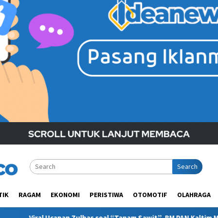
Search
TIK
RAGAM
EKONOMI
PERISTIWA
OTOMOTIF
OLAHRAGA
as soal “Tanam Sawit”, BM PAN Kaltim Minta Publik Pahami Kontek