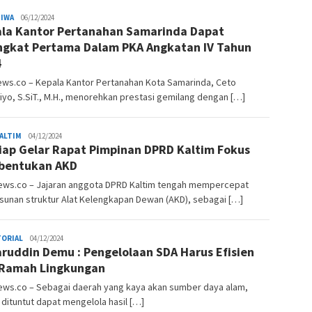
TIWA
Tim
06/12/2024
la Kantor Pertanahan Samarinda Dapat
Redaksi
ngkat Pertama Dalam PKA Angkatan IV Tahun
4
ews.co – Kepala Kantor Pertanahan Kota Samarinda, Ceto
yo, S.SiT., M.H., menorehkan prestasi gemilang dengan […]
ALTIM
Tim
04/12/2024
iap Gelar Rapat Pimpinan DPRD Kaltim Fokus
Redaksi
bentukan AKD
ews.co – Jajaran anggota DPRD Kaltim tengah mempercepat
sunan struktur Alat Kelengkapan Dewan (AKD), sebagai […]
TORIAL
Tim
04/12/2024
ruddin Demu : Pengelolaan SDA Harus Efisien
Redaksi
Ramah Lingkungan
ews.co – Sebagai daerah yang kaya akan sumber daya alam,
 dituntut dapat mengelola hasil […]