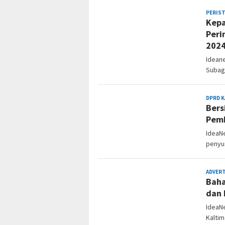
PERIS
Kepa
Peri
202
Idean
Subagi
DPRD K
Bers
Pem
IdeaN
penyu
ADVER
Baha
dan 
IdeaN
Kaltim