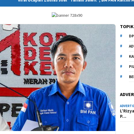
TOPIK
DP
AD
KA
PI
BE
ADVER
ADVERTO
L’Rizy
P…