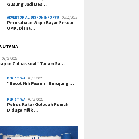
Gusung Jadi Des…
ADVERTORIAL
,
DISKOMINFO PPU
02/12/2025
Perusahaan Wajib Bayar Sesuai
UMK, Disna…
A UTAMA
07/08/2026
Ucapan Zulhas soal “Tanam Sa…
PERISTIWA
06/08/2026
“Bacot Nih Pasien” Berujung …
30/07/2026
27/07/2026
PERISTIWA
05/08/2026
jak Jadi Penentu,
Bukan Mimpi Lagi! 23
Perluas Akses
Polres Kukar Geledah Rumah
5 Kepala OPD PPU
Hektare Lahan Disiapkan,
Pemkab PPU 
Diduga Milik …
hap Berikutnya
SNT Segera Berdiri di PPU
Pembangunan
Sungai Riko-