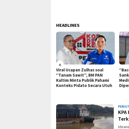
HEADLINES
«
al Ucapan Zulhas soal
“Bacot Nih Pasien” Berujung
Polr
nam Sawit”, BM PAN
Sanksi, Jejak Etika Tenaga
Didu
tim Minta Publik Pahami
Medis di Media Sosial Kembali
Terk
teks Pidato Secara Utuh
Dipertanyakan
Koru
ASN
IDEANEWS.CO
PERIS
KPA 
Terk
Ideane