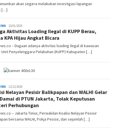
mumkan akan segera melakukan investigasi lapangan
t […]
TIWA
Tim
22/01/2025
ga Aktivitas Loading Ilegal di KUPP Berau,
Redaksi
a KPA Hijau Angkat Bicara
ws.co – Dugaan adanya aktivitas loading ilegal di kawasan
r Unit Penyelenggara Pelabuhan (KUPP) Kabupaten […]
TIWA
Tim
12/12/2024
isi Nelayan Pesisir Balikpapan dan WALHI Gelar
Redaksi
 Damai di PTUN Jakarta, Tolak Keputusan
eri Perhubungan
ws.co – Jakarta Timur, Perwakilan Koalisi Nelayan Pesisir
apan bersama WALHI, Pokja Pesisir, dan sejumlah […]