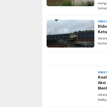
mengu
terkai
PERIS
Didu
Ketu
Ideane
Kanto
PERIS
Koal
Aksi
Ment
ideane
Balikp