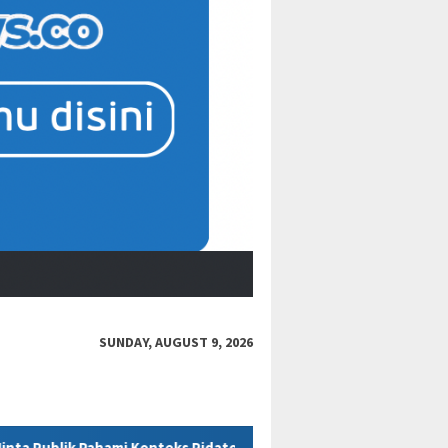
SUNDAY, AUGUST 9, 2026
s Pidato Secara Utuh
“Bacot Nih Pasien” Berujung Sanksi