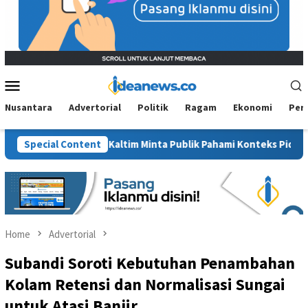
Mobile
Menu
Nusantara
Advertorial
Politik
Ragam
Ekonomi
Per
wit”, BM PAN Kaltim Minta Publik Pahami Konteks Pidato Secara U
Special Content
Home
Advertorial
Subandi Soroti Kebutuhan Penambahan
Kolam Retensi dan Normalisasi Sungai
untuk Atasi Banjir