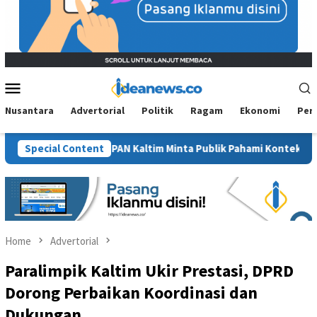
Mobile
Menu
Nusantara
Advertorial
Politik
Ragam
Ekonomi
Per
awit”, BM PAN Kaltim Minta Publik Pahami Konteks Pidato Secara 
Special Content
Home
Advertorial
Paralimpik Kaltim Ukir Prestasi, DPRD
Dorong Perbaikan Koordinasi dan
Dukungan