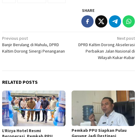
SHARE
Post
Previous post
Next post
Banjir Berulang di Mahulu, DPRD
DPRD Kaltim Dorong Akselerasi
navigation
Kaltim Dorong Sinergi Penanganan
Perbaikan Jalan Nasional di
Wilayah Kukar-Kubar
RELATED POSTS
Pemkab PPU Siapkan Pulau
L’Rizya Hotel Resmi
Gusung Jadi Destinasi
Beroperasi, Pemkab PPU