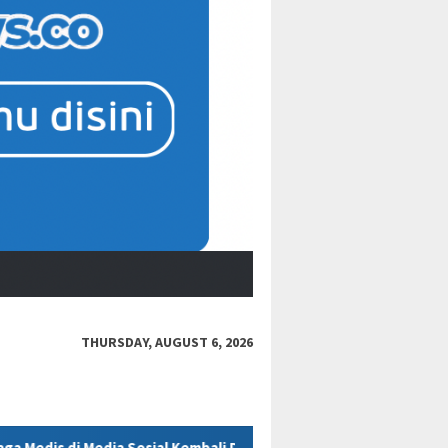
THURSDAY, AUGUST 6, 2026
 Kembali Dipertanyakan
Polres Kukar Geledah Rumah Didug