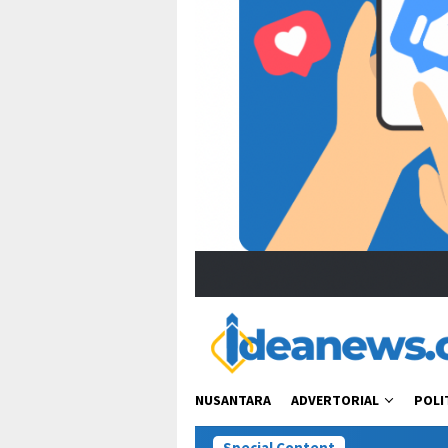
NUSANTARA
ADVERTORIAL
POLI
Special Content
“Bacot Nih Pa