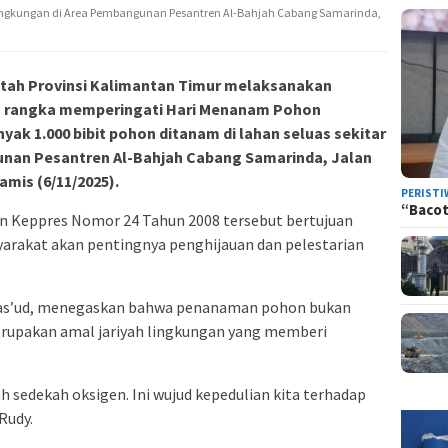
ngkungan di Area Pembangunan Pesantren Al-Bahjah Cabang Samarinda,
tah Provinsi Kalimantan Timur melaksanakan
 rangka memperingati Hari Menanam Pohon
yak 1.000 bibit pohon ditanam di lahan seluas sekitar
unan Pesantren Al-Bahjah Cabang Samarinda, Jalan
mis (6/11/2025).
PERISTI
“Bacot
n Keppres Nomor 24 Tahun 2008 tersebut bertujuan
rakat akan pentingnya penghijauan dan pelestarian
Mas’ud, menegaskan bahwa penanaman pohon bukan
merupakan amal jariyah lingkungan yang memberi
h sedekah oksigen. Ini wujud kepedulian kita terhadap
Rudy.