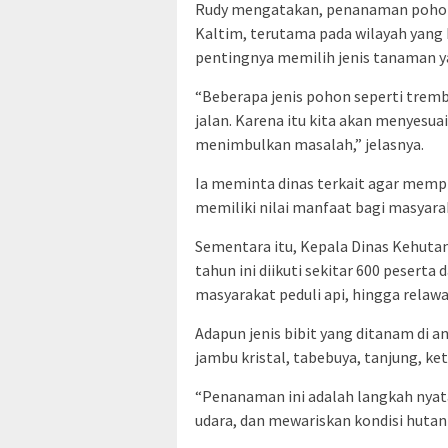
Rudy mengatakan, penanaman pohon ju
Kaltim, terutama pada wilayah yang
pentingnya memilih jenis tanaman ya
“Beberapa jenis pohon seperti tremb
jalan. Karena itu kita akan menyes
menimbulkan masalah,” jelasnya.
Ia meminta dinas terkait agar mem
memiliki nilai manfaat bagi masyara
Sementara itu, Kepala Dinas Kehuta
tahun ini diikuti sekitar 600 peserta
masyarakat peduli api, hingga relaw
Adapun jenis bibit yang ditanam di a
jambu kristal, tabebuya, tanjung, k
“Penanaman ini adalah langkah nyat
udara, dan mewariskan kondisi hutan 