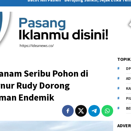
TOPIK
DP
anam Seribu Pohon di
AD
rnur Rudy Dorong
KA
aman Endemik
PI
BE
ADVER