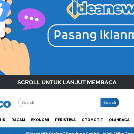
Search
TIK
RAGAM
EKONOMI
PERISTIWA
OTOMOTIF
OLAHRAGA
sien” Berujung Sanksi, Jejak Etika Tenaga Medis di Media Sosial