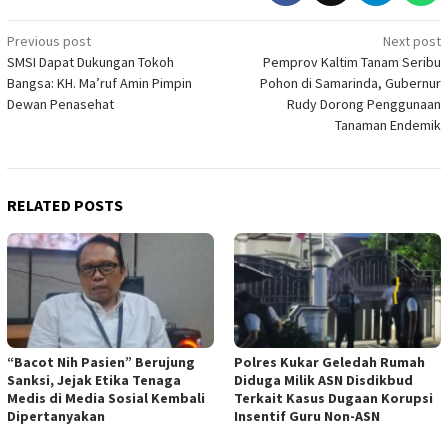
Post
Previous post
Next post
SMSI Dapat Dukungan Tokoh
Pemprov Kaltim Tanam Seribu
navigation
Bangsa: KH. Ma’ruf Amin Pimpin
Pohon di Samarinda, Gubernur
Dewan Penasehat
Rudy Dorong Penggunaan
Tanaman Endemik
RELATED POSTS
“Bacot Nih Pasien” Berujung
Polres Kukar Geledah Rumah
Sanksi, Jejak Etika Tenaga
Diduga Milik ASN Disdikbud
Medis di Media Sosial Kembali
Terkait Kasus Dugaan Korupsi
Dipertanyakan
Insentif Guru Non-ASN