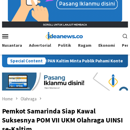
Mobile
Menu
Nusantara
Advertorial
Politik
Ragam
Ekonomi
Per
Sawit”, BM PAN Kaltim Minta Publik Pahami Konteks Pidato Secar
Special Content
Home
Olahraga
Pemkot Samarinda Siap Kawal
Suksesnya POM VII UKM Olahraga UINSI
se-Kaltim