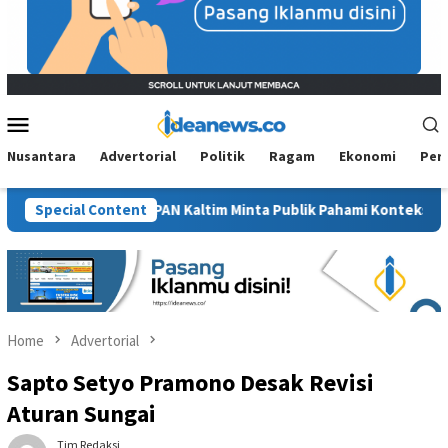
Mobile
Menu
Nusantara
Advertorial
Politik
Ragam
Ekonomi
Per
awit”, BM PAN Kaltim Minta Publik Pahami Konteks Pidato Secara 
Special Content
Home
Advertorial
Sapto Setyo Pramono Desak Revisi
Aturan Sungai
Tim Redaksi