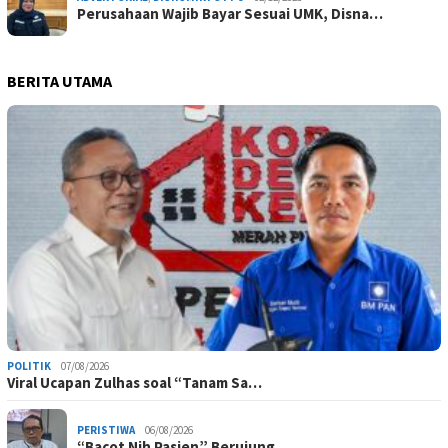
Perusahaan Wajib Bayar Sesuai UMK, Disna…
BERITA UTAMA
POLITIK
07/08/2026
Viral Ucapan Zulhas soal “Tanam Sa…
PERISTIWA
06/08/2026
“Bacot Nih Pasien” Berujung …