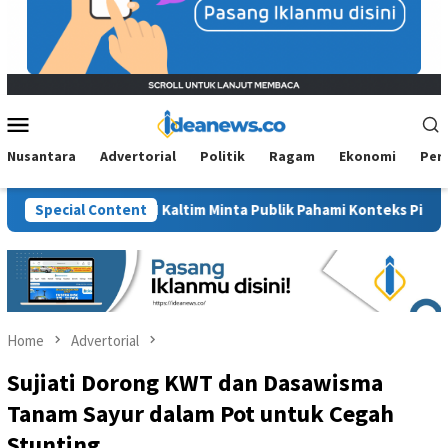
Mobile
Menu
Nusantara
Advertorial
Politik
Ragam
Ekonomi
Per
”, BM PAN Kaltim Minta Publik Pahami Konteks Pidato Secara Utuh
Special Content
Home
Advertorial
Sujiati Dorong KWT dan Dasawisma
Tanam Sayur dalam Pot untuk Cegah
Stunting