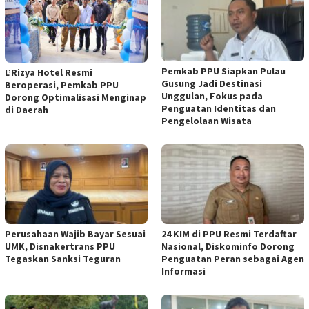
Pemkab PPU Siapkan Pulau
L’Rizya Hotel Resmi
Gusung Jadi Destinasi
Beroperasi, Pemkab PPU
Unggulan, Fokus pada
Dorong Optimalisasi Menginap
Penguatan Identitas dan
di Daerah
Pengelolaan Wisata
Perusahaan Wajib Bayar Sesuai
24 KIM di PPU Resmi Terdaftar
UMK, Disnakertrans PPU
Nasional, Diskominfo Dorong
Tegaskan Sanksi Teguran
Penguatan Peran sebagai Agen
Informasi