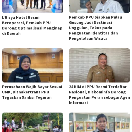
Pemkab PPU Siapkan Pulau
L’Rizya Hotel Resmi
Gusung Jadi Destinasi
Beroperasi, Pemkab PPU
Unggulan, Fokus pada
Dorong Optimalisasi Menginap
Penguatan Identitas dan
di Daerah
Pengelolaan Wisata
Perusahaan Wajib Bayar Sesuai
24 KIM di PPU Resmi Terdaftar
UMK, Disnakertrans PPU
Nasional, Diskominfo Dorong
Tegaskan Sanksi Teguran
Penguatan Peran sebagai Agen
Informasi