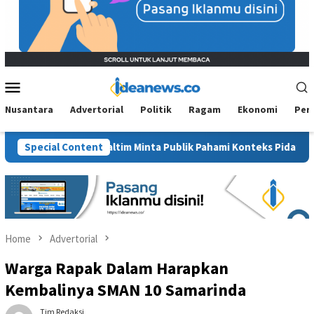
Mobile
Menu
Nusantara
Advertorial
Politik
Ragam
Ekonomi
Per
 BM PAN Kaltim Minta Publik Pahami Konteks Pidato Secara Utuh
Special Content
Home
Advertorial
Warga Rapak Dalam Harapkan
Kembalinya SMAN 10 Samarinda
Tim Redaksi