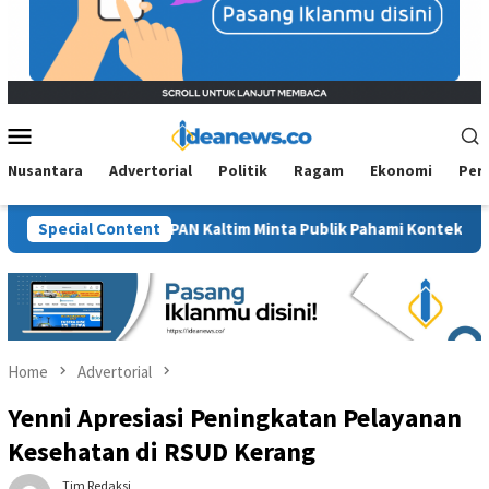
Mobile
Menu
Nusantara
Advertorial
Politik
Ragam
Ekonomi
Per
awit”, BM PAN Kaltim Minta Publik Pahami Konteks Pidato Secara 
Special Content
Home
Advertorial
Yenni Apresiasi Peningkatan Pelayanan
Kesehatan di RSUD Kerang
Tim Redaksi