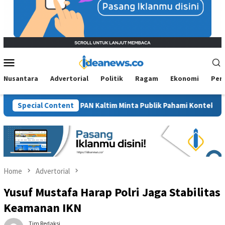
Mobile
Menu
Nusantara
Advertorial
Politik
Ragam
Ekonomi
Per
awit”, BM PAN Kaltim Minta Publik Pahami Konteks Pidato Secara 
Special Content
Home
Advertorial
Yusuf Mustafa Harap Polri Jaga Stabilitas
Keamanan IKN
Tim Redaksi