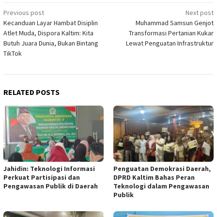
Post
Previous post
Next post
Kecanduan Layar Hambat Disiplin
Muhammad Samsun Genjot
navigation
Atlet Muda, Dispora Kaltim: Kita
Transformasi Pertanian Kukar
Butuh Juara Dunia, Bukan Bintang
Lewat Penguatan Infrastruktur
TikTok
RELATED POSTS
Jahidin: Teknologi Informasi
Penguatan Demokrasi Daerah,
Perkuat Partisipasi dan
DPRD Kaltim Bahas Peran
Pengawasan Publik di Daerah
Teknologi dalam Pengawasan
Publik