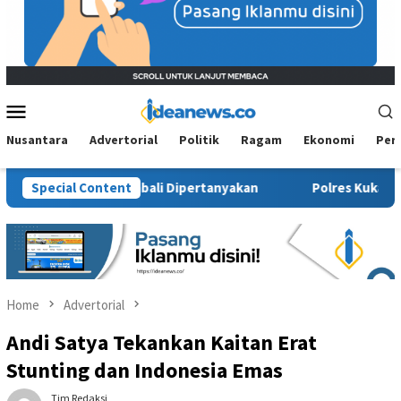
Mobile
Menu
Nusantara
Advertorial
Politik
Ragam
Ekonomi
Per
 Sosial Kembali Dipertanyakan
Special Content
Polres Kukar Geledah Ruma
Home
Advertorial
Andi Satya Tekankan Kaitan Erat
Stunting dan Indonesia Emas
Tim Redaksi