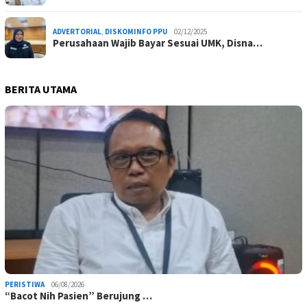
ADVERTORIAL
,
DISKOMINFO PPU
02/12/2025
Perusahaan Wajib Bayar Sesuai UMK, Disna…
BERITA UTAMA
PERISTIWA
06/08/2026
“Bacot Nih Pasien” Berujung …