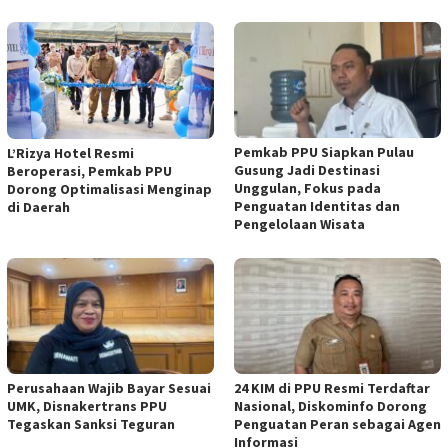
Pemkab PPU Siapkan Pulau
L’Rizya Hotel Resmi
Gusung Jadi Destinasi
Beroperasi, Pemkab PPU
Unggulan, Fokus pada
Dorong Optimalisasi Menginap
Penguatan Identitas dan
di Daerah
Pengelolaan Wisata
Perusahaan Wajib Bayar Sesuai
24 KIM di PPU Resmi Terdaftar
UMK, Disnakertrans PPU
Nasional, Diskominfo Dorong
Tegaskan Sanksi Teguran
Penguatan Peran sebagai Agen
Informasi