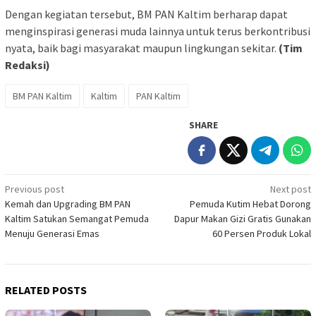
Dengan kegiatan tersebut, BM PAN Kaltim berharap dapat
menginspirasi generasi muda lainnya untuk terus berkontribusi
nyata, baik bagi masyarakat maupun lingkungan sekitar.
(Tim
Redaksi)
BM PAN Kaltim
Kaltim
PAN Kaltim
SHARE
Post
Previous post
Next post
Kemah dan Upgrading BM PAN
Pemuda Kutim Hebat Dorong
navigation
Kaltim Satukan Semangat Pemuda
Dapur Makan Gizi Gratis Gunakan
Menuju Generasi Emas
60 Persen Produk Lokal
RELATED POSTS