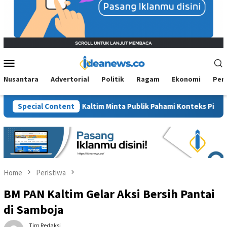
Mobile
Menu
Nusantara
Advertorial
Politik
Ragam
Ekonomi
Per
 BM PAN Kaltim Minta Publik Pahami Konteks Pidato Secara Utuh
Special Content
Home
Peristiwa
BM PAN Kaltim Gelar Aksi Bersih Pantai
di Samboja
Tim Redaksi