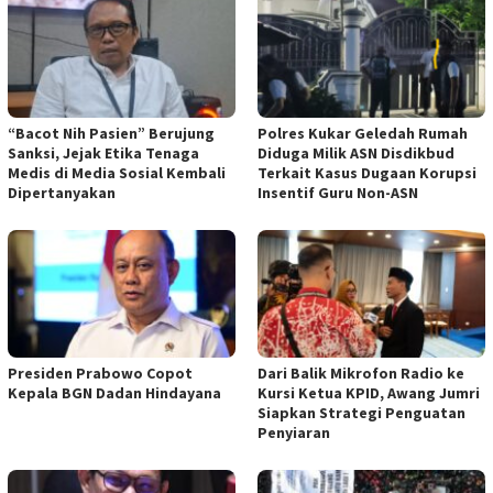
“Bacot Nih Pasien” Berujung
Polres Kukar Geledah Rumah
Sanksi, Jejak Etika Tenaga
Diduga Milik ASN Disdikbud
Medis di Media Sosial Kembali
Terkait Kasus Dugaan Korupsi
Dipertanyakan
Insentif Guru Non-ASN
Presiden Prabowo Copot
Dari Balik Mikrofon Radio ke
Kepala BGN Dadan Hindayana
Kursi Ketua KPID, Awang Jumri
Siapkan Strategi Penguatan
Penyiaran