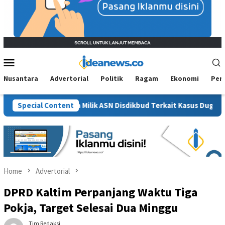
Mobile
Menu
Nusantara
Advertorial
Politik
Ragam
Ekonomi
Per
mah Diduga Milik ASN Disdikbud Terkait Kasus Dugaan Korupsi In
Special Content
Home
Advertorial
DPRD Kaltim Perpanjang Waktu Tiga
Pokja, Target Selesai Dua Minggu
Tim Redaksi