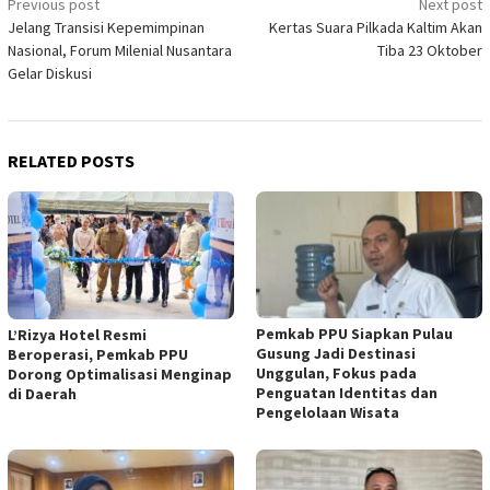
Post
Previous post
Next post
Jelang Transisi Kepemimpinan
Kertas Suara Pilkada Kaltim Akan
navigation
Nasional, Forum Milenial Nusantara
Tiba 23 Oktober
Gelar Diskusi
RELATED POSTS
Pemkab PPU Siapkan Pulau
L’Rizya Hotel Resmi
Gusung Jadi Destinasi
Beroperasi, Pemkab PPU
Unggulan, Fokus pada
Dorong Optimalisasi Menginap
Penguatan Identitas dan
di Daerah
Pengelolaan Wisata