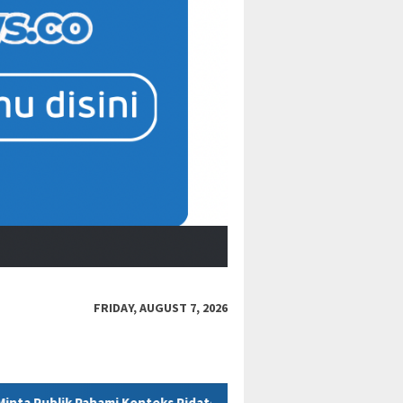
FRIDAY, AUGUST 7, 2026
eks Pidato Secara Utuh
“Bacot Nih Pasien” Berujung Sanks