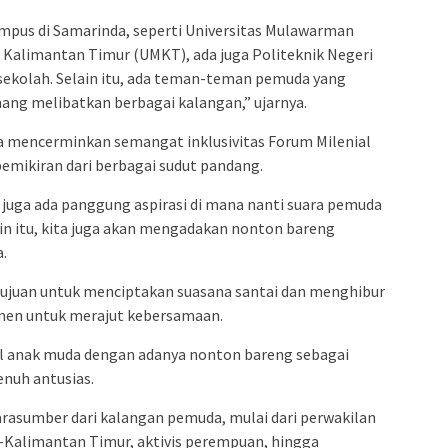
pus di Samarinda, seperti Universitas Mulawarman
Kalimantan Timur (UMKT), ada juga Politeknik Negeri
sekolah. Selain itu, ada teman-teman pemuda yang
ang melibatkan berbagai kalangan,” ujarnya.
 mencerminkan semangat inklusivitas Forum Milenial
emikiran dari berbagai sudut pandang.
a juga ada panggung aspirasi di mana nanti suara pemuda
ain itu, kita juga akan mengadakan nonton bareng
.
rtujuan untuk menciptakan suasana santai dan menghibur
omen untuk merajut kebersamaan.
l anak muda dengan adanya nonton bareng sebagai
enuh antusias.
arasumber dari kalangan pemuda, mulai dari perwakilan
-Kalimantan Timur, aktivis perempuan, hingga