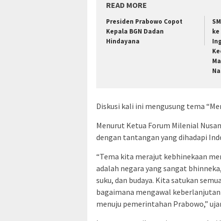
READ MORE
Presiden Prabowo Copot
SM
Kepala BGN Dadan
ke
Hindayana
In
Ke
Ma
Na
Diskusi kali ini mengusung tema “Me
Menurut Ketua Forum Milenial Nusant
dengan tantangan yang dihadapi Ind
“Tema kita merajut kebhinekaan meng
adalah negara yang sangat bhinneka
suku, dan budaya. Kita satukan semu
bagaimana mengawal keberlanjutan 
menuju pemerintahan Prabowo,” ujar