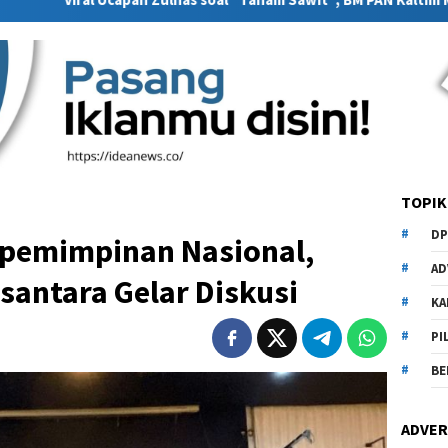
TOPIK
DP
Kepemimpinan Nasional,
AD
santara Gelar Diskusi
KA
PI
BE
ADVER