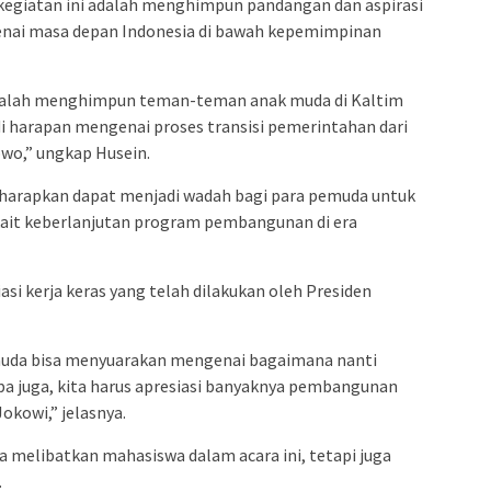
kegiatan ini adalah menghimpun pandangan dan aspirasi
nai masa depan Indonesia di bawah kepemimpinan
 adalah menghimpun teman-teman anak muda di Kaltim
 harapan mengenai proses transisi pemerintahan dari
owo,” ungkap Husein.
diharapkan dapat menjadi wadah bagi para pemuda untuk
it keberlanjutan program pembangunan di era
iasi kerja keras yang telah dilakukan oleh Presiden
muda bisa menyuarakan mengenai bagaimana nanti
upa juga, kita harus apresiasi banyaknya pembangunan
Jokowi,” jelasnya.
a melibatkan mahasiswa dalam acara ini, tetapi juga
.