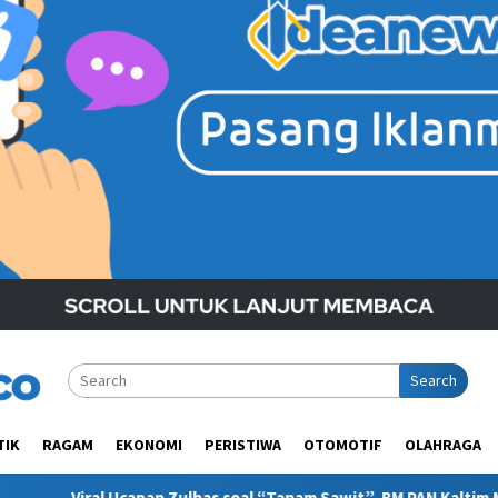
Search
TIK
RAGAM
EKONOMI
PERISTIWA
OTOMOTIF
OLAHRAGA
has soal “Tanam Sawit”, BM PAN Kaltim Minta Publik Pahami Kont