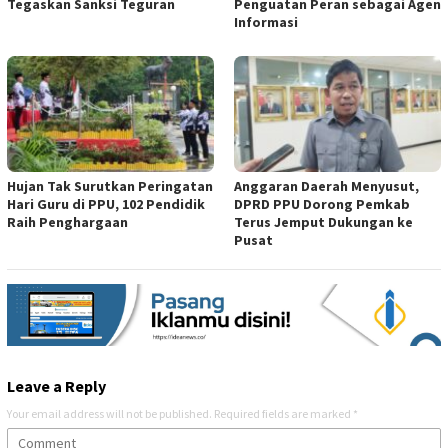
Tegaskan Sanksi Teguran
Penguatan Peran sebagai Agen
Informasi
Hujan Tak Surutkan Peringatan
Anggaran Daerah Menyusut,
Hari Guru di PPU, 102 Pendidik
DPRD PPU Dorong Pemkab
Raih Penghargaan
Terus Jemput Dukungan ke
Pusat
Leave a Reply
Your email address will not be published.
Required fields are marked
*