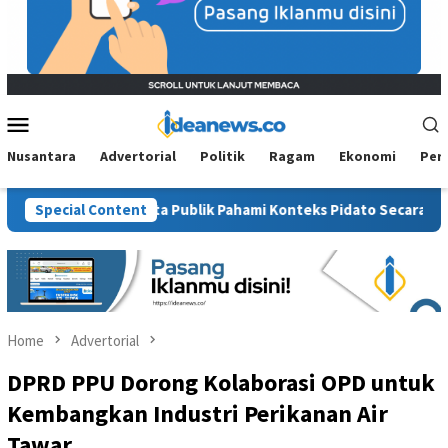
Mobile
Menu
Nusantara
Advertorial
Politik
Ragam
Ekonomi
Per
N Kaltim Minta Publik Pahami Konteks Pidato Secara Utuh
Special Content
Home
Advertorial
DPRD PPU Dorong Kolaborasi OPD untuk
Kembangkan Industri Perikanan Air
Tawar