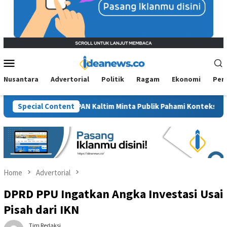
Mobile
Menu
Nusantara
Advertorial
Politik
Ragam
Ekonomi
Per
wit”, BM PAN Kaltim Minta Publik Pahami Konteks Pidato Secara 
Special Content
Home
Advertorial
DPRD PPU Ingatkan Angka Investasi Usai
Pisah dari IKN
Tim Redaksi