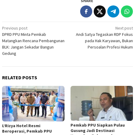
SHARE
Post
Previous post
Next post
DPRD PPU Minta Pemkab
Andi Satya Tegaskan RDP Fokus
navigation
Matangkan Rencana Pembangunan
pada Hak Karyawan, Bukan
BLK: Jangan Sekadar Bangun
Persoalan Profesi Hukum
Gedung
RELATED POSTS
Pemkab PPU Siapkan Pulau
L’Rizya Hotel Resmi
Gusung Jadi Destinasi
Beroperasi, Pemkab PPU