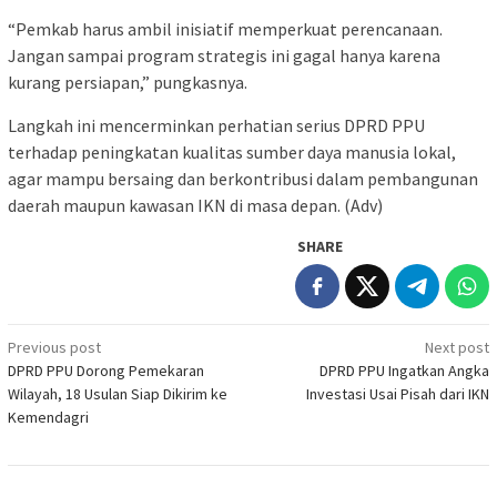
“Pemkab harus ambil inisiatif memperkuat perencanaan.
Jangan sampai program strategis ini gagal hanya karena
kurang persiapan,” pungkasnya.
Langkah ini mencerminkan perhatian serius DPRD PPU
terhadap peningkatan kualitas sumber daya manusia lokal,
agar mampu bersaing dan berkontribusi dalam pembangunan
daerah maupun kawasan IKN di masa depan. (Adv)
SHARE
Post
Previous post
Next post
DPRD PPU Dorong Pemekaran
DPRD PPU Ingatkan Angka
navigation
Wilayah, 18 Usulan Siap Dikirim ke
Investasi Usai Pisah dari IKN
Kemendagri