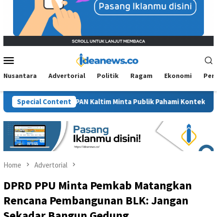
Mobile
Menu
Nusantara
Advertorial
Politik
Ragam
Ekonomi
Per
wit”, BM PAN Kaltim Minta Publik Pahami Konteks Pidato Secara U
Special Content
Home
Advertorial
DPRD PPU Minta Pemkab Matangkan
Rencana Pembangunan BLK: Jangan
Sekadar Bangun Gedung