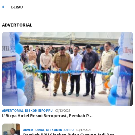
BERAU
ADVERTORIAL
ADVERTORIAL
,
DISKOMINFO PPU
03/12/2025
L’Rizya Hotel Resmi Beroperasi, Pemkab P…
ADVERTORIAL
,
DISKOMINFO PPU
03/12/2025
Pemkab PPU Siapkan Pulau Gusung Jadi Des…