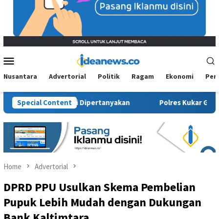
Mobile
Menu
Nusantara
Advertorial
Politik
Ragam
Ekonomi
Per
 Sosial Kembali Dipertanyakan
Special Content
Polres Kukar Geledah Ruma
Home
Advertorial
DPRD PPU Usulkan Skema Pembelian
Pupuk Lebih Mudah dengan Dukungan
Bank Kaltimtara