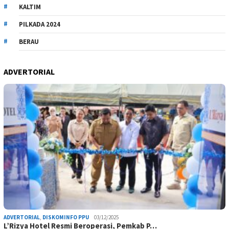
KALTIM
PILKADA 2024
BERAU
ADVERTORIAL
ADVERTORIAL
,
DISKOMINFO PPU
03/12/2025
L’Rizya Hotel Resmi Beroperasi, Pemkab P…