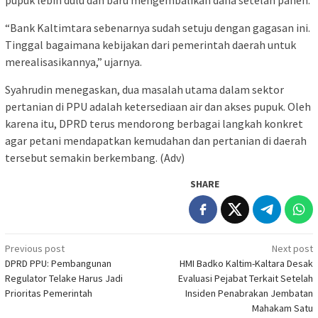
pupuk lebih dulu dan baru mengembalikan dana setelah panen.
“Bank Kaltimtara sebenarnya sudah setuju dengan gagasan ini.
Tinggal bagaimana kebijakan dari pemerintah daerah untuk
merealisasikannya,” ujarnya.
Syahrudin menegaskan, dua masalah utama dalam sektor
pertanian di PPU adalah ketersediaan air dan akses pupuk. Oleh
karena itu, DPRD terus mendorong berbagai langkah konkret
agar petani mendapatkan kemudahan dan pertanian di daerah
tersebut semakin berkembang. (Adv)
SHARE
Post
Previous post
Next post
DPRD PPU: Pembangunan
HMI Badko Kaltim-Kaltara Desak
navigation
Regulator Telake Harus Jadi
Evaluasi Pejabat Terkait Setelah
Prioritas Pemerintah
Insiden Penabrakan Jembatan
Mahakam Satu