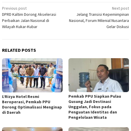
Post
Previous post
Next post
DPRD Kaltim Dorong Akselerasi
Jelang Transisi Kepemimpinan
navigation
Perbaikan Jalan Nasional di
Nasional, Forum Milenial Nusantara
Wilayah Kukar-Kubar
Gelar Diskusi
RELATED POSTS
Pemkab PPU Siapkan Pulau
L’Rizya Hotel Resmi
Gusung Jadi Destinasi
Beroperasi, Pemkab PPU
Unggulan, Fokus pada
Dorong Optimalisasi Menginap
Penguatan Identitas dan
di Daerah
Pengelolaan Wisata