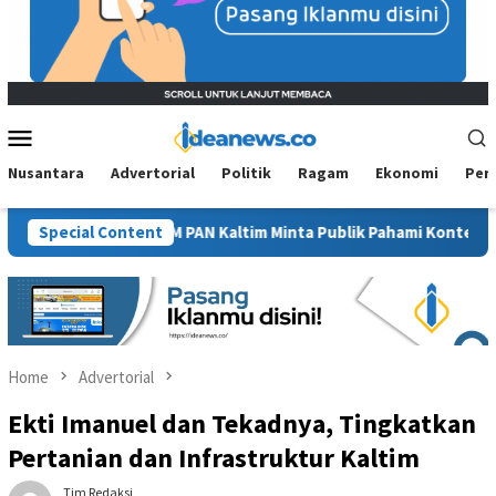
Mobile
Menu
Nusantara
Advertorial
Politik
Ragam
Ekonomi
Per
 Sawit”, BM PAN Kaltim Minta Publik Pahami Konteks Pidato Secar
Special Content
Home
Advertorial
Ekti Imanuel dan Tekadnya, Tingkatkan
Pertanian dan Infrastruktur Kaltim
Tim Redaksi