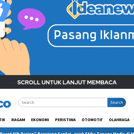
Search
TIK
RAGAM
EKONOMI
PERISTIWA
OTOMOTIF
OLAHRAGA
 Sanksi, Jejak Etika Tenaga Medis di Media Sosial Kembali Dipert