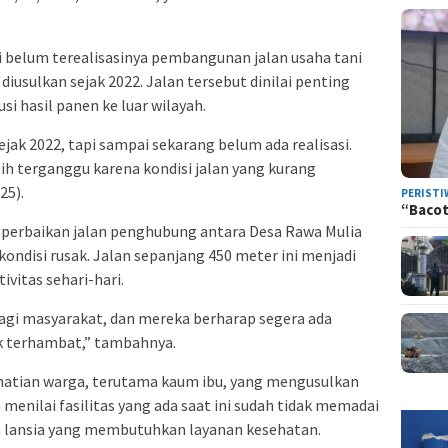
i belum terealisasinya pembangunan jalan usaha tani
diusulkan sejak 2022. Jalan tersebut dinilai penting
i hasil panen ke luar wilayah.
sejak 2022, tapi sampai sekarang belum ada realisasi.
sih terganggu karena kondisi jalan yang kurang
25).
PERISTI
“Bacot
a perbaikan jalan penghubung antara Desa Rawa Mulia
 kondisi rusak. Jalan sepanjang 450 meter ini menjadi
vitas sehari-hari.
bagi masyarakat, dan mereka berharap segera ada
ak terhambat,” tambahnya.
rhatian warga, terutama kaum ibu, yang mengusulkan
enilai fasilitas yang ada saat ini sudah tidak memadai
 lansia yang membutuhkan layanan kesehatan.