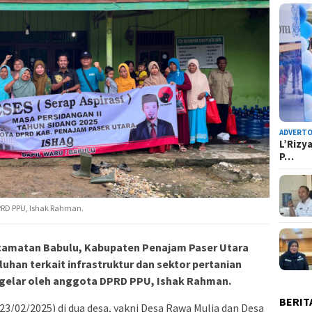
ADVERTO
L’Rizy
P…
DPRD PPU, Ishak Rahman.
camatan Babulu, Kabupaten Penajam Paser Utara
han terkait infrastruktur dan sektor pertanian
digelar oleh anggota DPRD PPU, Ishak Rahman.
BERIT
23/02/2025) di dua desa, yakni Desa Rawa Mulia dan Desa