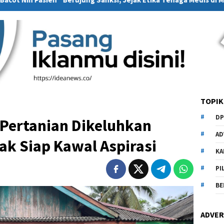
TOPIK
DP
 Pertanian Dikeluhkan
AD
ak Siap Kawal Aspirasi
KA
PI
BE
ADVER