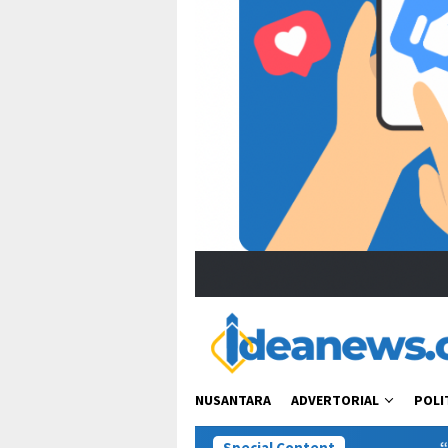
NUSANTARA
ADVERTORIAL
POLI
Special Content
“Bacot Nih Pasien” Berujung