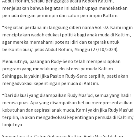
Abdul Rohim, selaku penggagas acara Kepoin Kaltim,
menjelaskan bahwa kegiatan ini adalah upaya mendekatkan
pemuda dengan pemimpin dan calon pemimpin Kaltim.
“Kegiatan perdana ini langsung diberi nama Vol. 02. Kami ingin
menciptakan wadah edukasi politik bagi anak muda di Kaltim,
agar mereka memahami potensi diri dan tergerak untuk
berkontribusi,” jelas Abdul Rohim, Minggu (27/10/2024).
Menurutnya, pasangan Rudy-Seno telah mempersiapkan
program yang mendukung eksistensi pemuda Kaltim.
Sehingga, ia yakini jika Paslon Rudy-Seno terpilih, pasti akan
mengadvokasi kepentingan pemuda di Kaltim.
“Dari diskusi yang disampaikan Rudy Mas’ud, semua yang hadir
merasa puas. Apa yang disampaikan beliau merepresentasikan
kebutuhan dan aspirasi anak muda. Kami yakin jika Rudy Mas’ud
terpilih, ia akan mengadvokasi kepentingan pemuda di Kaltim,”
lanjutnya.
Sementara itu, Calon Gubernur Kaltim Rudy Mas’ud dalam