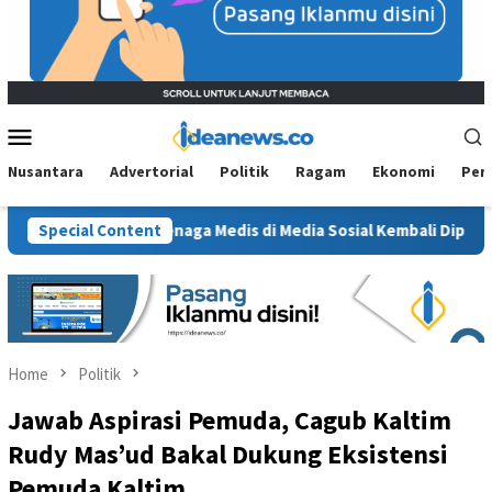
Mobile
Menu
Nusantara
Advertorial
Politik
Ragam
Ekonomi
Per
 Etika Tenaga Medis di Media Sosial Kembali Dipertanyakan
Special Content
Home
Politik
Jawab Aspirasi Pemuda, Cagub Kaltim
Rudy Mas’ud Bakal Dukung Eksistensi
Pemuda Kaltim