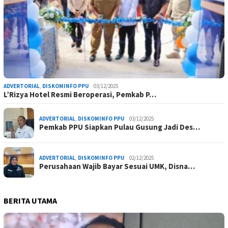
ADVERTORIAL
,
DISKOMINFO PPU
03/12/2025
L’Rizya Hotel Resmi Beroperasi, Pemkab P…
ADVERTORIAL
,
DISKOMINFO PPU
03/12/2025
Pemkab PPU Siapkan Pulau Gusung Jadi Des…
ADVERTORIAL
,
DISKOMINFO PPU
02/12/2025
Perusahaan Wajib Bayar Sesuai UMK, Disna…
BERITA UTAMA