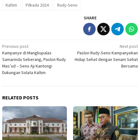
Kaltim
Pilkada 2024
Rudy-Seno
SHARE
Post
Previous post
Next post
Kampanye di Mangkupalas
Paslon Rudy-Seno Kampanyekan
navigation
Samarinda Seberang, Paslon Rudy
Hidup Sehat dengan Senam Sehat
Mas’ud – Seno Aji Kantongi
Bersama
Dukungan Solata Kaltim
RELATED POSTS