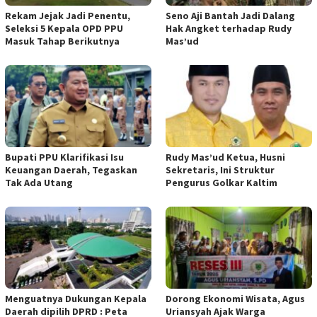
Rekam Jejak Jadi Penentu,
Seno Aji Bantah Jadi Dalang
Seleksi 5 Kepala OPD PPU
Hak Angket terhadap Rudy
Masuk Tahap Berikutnya
Mas’ud
Bupati PPU Klarifikasi Isu
Rudy Mas’ud Ketua, Husni
Keuangan Daerah, Tegaskan
Sekretaris, Ini Struktur
Tak Ada Utang
Pengurus Golkar Kaltim
Menguatnya Dukungan Kepala
Dorong Ekonomi Wisata, Agus
Daerah dipilih DPRD : Peta
Uriansyah Ajak Warga