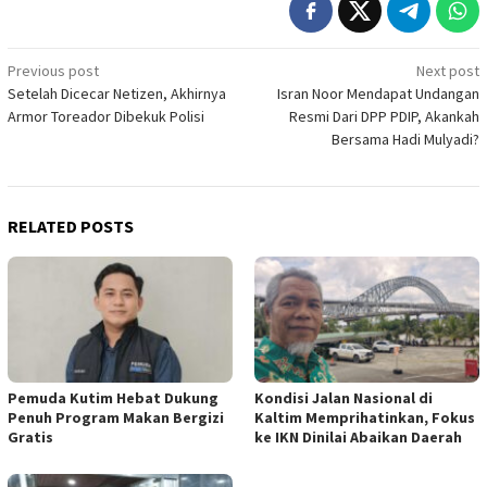
Post
Previous post
Next post
Setelah Dicecar Netizen, Akhirnya
Isran Noor Mendapat Undangan
navigation
Armor Toreador Dibekuk Polisi
Resmi Dari DPP PDIP, Akankah
Bersama Hadi Mulyadi?
RELATED POSTS
Pemuda Kutim Hebat Dukung
Kondisi Jalan Nasional di
Penuh Program Makan Bergizi
Kaltim Memprihatinkan, Fokus
Gratis
ke IKN Dinilai Abaikan Daerah