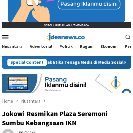
Mobile
Menu
Nusantara
Advertorial
Politik
Ragam
Ekonomi
Per
g Sanksi, Jejak Etika Tenaga Medis di Media Sosial Kembali Dipe
Special Content
Home
Nusantara
Jokowi Resmikan Plaza Seremoni
Sumbu Kebangsaan IKN
Tim Redaksi