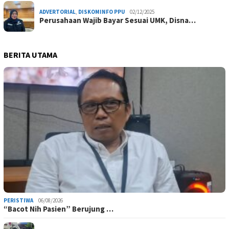
ADVERTORIAL
,
DISKOMINFO PPU
02/12/2025
Perusahaan Wajib Bayar Sesuai UMK, Disna…
BERITA UTAMA
PERISTIWA
06/08/2026
“Bacot Nih Pasien” Berujung …