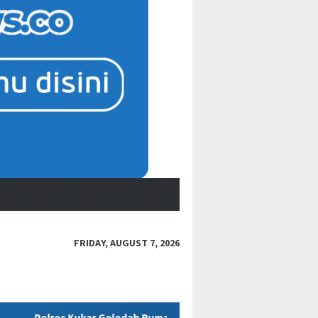
FRIDAY, AUGUST 7, 2026
h Rumah Diduga Milik ASN Disdikbud Terkait Kasus Dugaan Korups