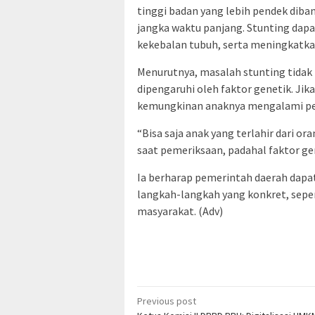
tinggi badan yang lebih pendek diba
jangka waktu panjang. Stunting da
kekebalan tubuh, serta meningkatkan
Menurutnya, masalah stunting tidak h
dipengaruhi oleh faktor genetik. Jik
kemungkinan anaknya mengalami per
“Bisa saja anak yang terlahir dari o
saat pemeriksaan, padahal faktor gen
Ia berharap pemerintah daerah dapa
langkah-langkah yang konkret, seper
masyarakat. (Adv)
Post
Previous post