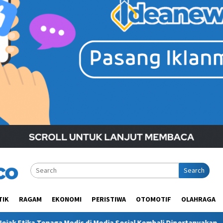
Search
TIK
RAGAM
EKONOMI
PERISTIWA
OTOMOTIF
OLAHRAGA
 Media Sosial Kembali Dipertanyakan
Polres Kukar Geleda