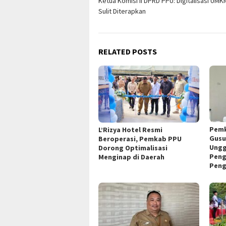
Ketua Komisi II DPRD PPU: Digitalisasi UMK
navigation
Sulit Diterapkan
RELATED POSTS
Pemk
L’Rizya Hotel Resmi
Gusu
Beroperasi, Pemkab PPU
Ungg
Dorong Optimalisasi
Peng
Menginap di Daerah
Peng