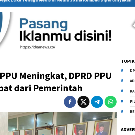
TOPIK
DP
i PPU Meningkat, DPRD PPU
AD
pat dari Pemerintah
KA
PI
BE
ADVER