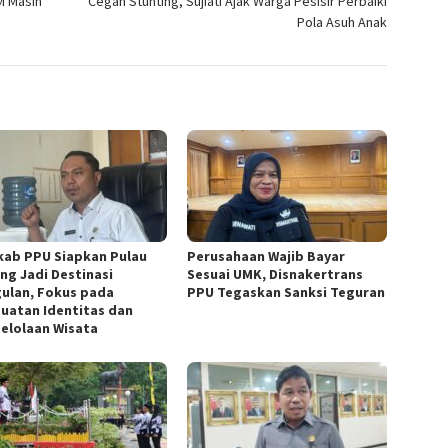
M Masih
Cegah Stunting, Sujiati Ajak Warga Pesisir Perbaiki
Pola Asuh Anak
ab PPU Siapkan Pulau
Perusahaan Wajib Bayar
ng Jadi Destinasi
Sesuai UMK, Disnakertrans
ulan, Fokus pada
PPU Tegaskan Sanksi Teguran
uatan Identitas dan
elolaan Wisata