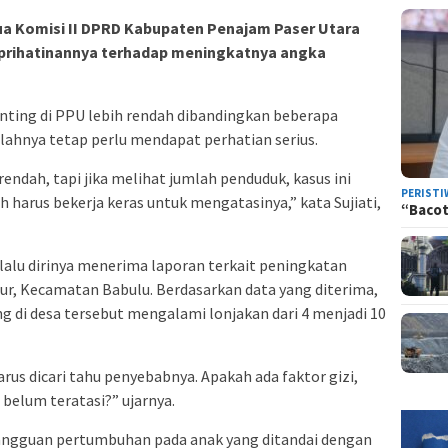
ua Komisi II DPRD Kabupaten Penajam Paser Utara
eprihatinannya terhadap meningkatnya angka
nting di PPU lebih rendah dibandingkan beberapa
mlahnya tetap perlu mendapat perhatian serius.
rendah, tapi jika melihat jumlah penduduk, kasus ini
PERISTI
ih harus bekerja keras untuk mengatasinya,” kata Sujiati,
“Bacot
alu dirinya menerima laporan terkait peningkatan
ur, Kecamatan Babulu. Berdasarkan data yang diterima,
 di desa tersebut mengalami lonjakan dari 4 menjadi 10
arus dicari tahu penyebabnya. Apakah ada faktor gizi,
 belum teratasi?” ujarnya.
 gangguan pertumbuhan pada anak yang ditandai dengan