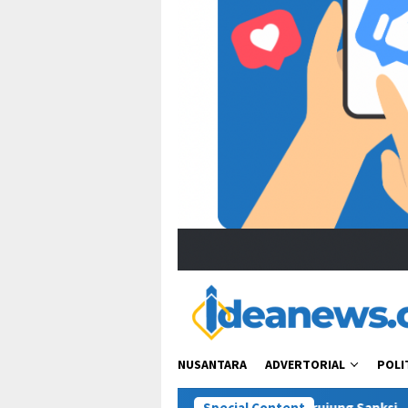
NUSANTARA
ADVERTORIAL
POLI
“Bacot Nih Pasien” Berujung Sanksi, Jejak Etika Tenaga Medis di
Special Content