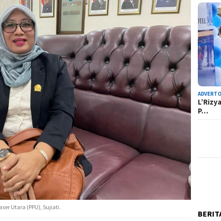
ADVERTO
L’Rizy
P…
er Utara (PPU), Sujiati.
BERIT