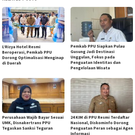
Pemkab PPU Siapkan Pulau
L’Rizya Hotel Resmi
Gusung Jadi Destinasi
Beroperasi, Pemkab PPU
Unggulan, Fokus pada
Dorong Optimalisasi Menginap
Penguatan Identitas dan
di Daerah
Pengelolaan Wisata
Perusahaan Wajib Bayar Sesuai
24 KIM di PPU Resmi Terdaftar
UMK, Disnakertrans PPU
Nasional, Diskominfo Dorong
Tegaskan Sanksi Teguran
Penguatan Peran sebagai Agen
Informasi