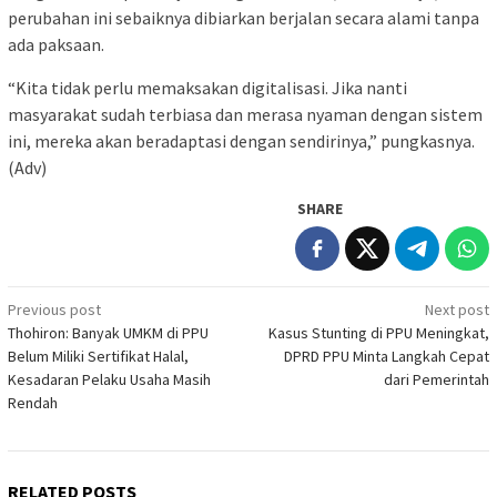
perubahan ini sebaiknya dibiarkan berjalan secara alami tanpa
ada paksaan.
“Kita tidak perlu memaksakan digitalisasi. Jika nanti
masyarakat sudah terbiasa dan merasa nyaman dengan sistem
ini, mereka akan beradaptasi dengan sendirinya,” pungkasnya.
(Adv)
SHARE
Post
Previous post
Next post
Thohiron: Banyak UMKM di PPU
Kasus Stunting di PPU Meningkat,
navigation
Belum Miliki Sertifikat Halal,
DPRD PPU Minta Langkah Cepat
Kesadaran Pelaku Usaha Masih
dari Pemerintah
Rendah
RELATED POSTS