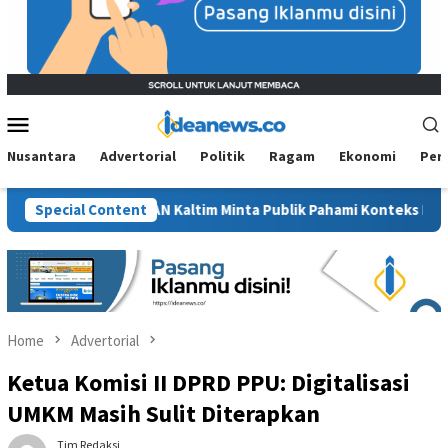
Mobile
Menu
Nusantara
Advertorial
Politik
Ragam
Ekonomi
Per
it”, BM PAN Kaltim Minta Publik Pahami Konteks Pidato Secara Ut
Special Content
Home
Advertorial
Ketua Komisi II DPRD PPU: Digitalisasi
UMKM Masih Sulit Diterapkan
Tim Redaksi