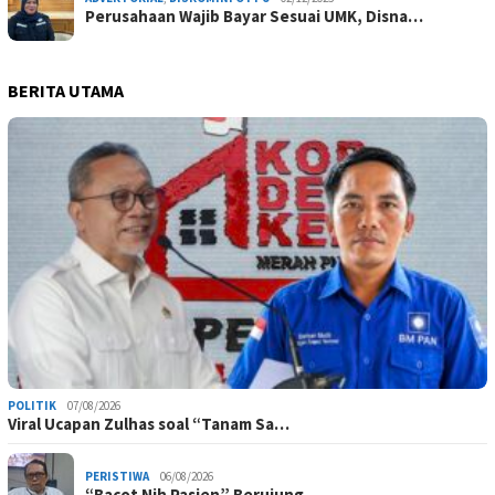
Perusahaan Wajib Bayar Sesuai UMK, Disna…
BERITA UTAMA
POLITIK
07/08/2026
Viral Ucapan Zulhas soal “Tanam Sa…
PERISTIWA
06/08/2026
“Bacot Nih Pasien” Berujung …