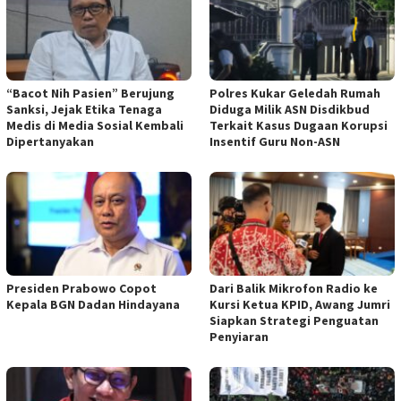
“Bacot Nih Pasien” Berujung
Polres Kukar Geledah Rumah
Sanksi, Jejak Etika Tenaga
Diduga Milik ASN Disdikbud
Medis di Media Sosial Kembali
Terkait Kasus Dugaan Korupsi
Dipertanyakan
Insentif Guru Non-ASN
Presiden Prabowo Copot
Dari Balik Mikrofon Radio ke
Kepala BGN Dadan Hindayana
Kursi Ketua KPID, Awang Jumri
Siapkan Strategi Penguatan
Penyiaran