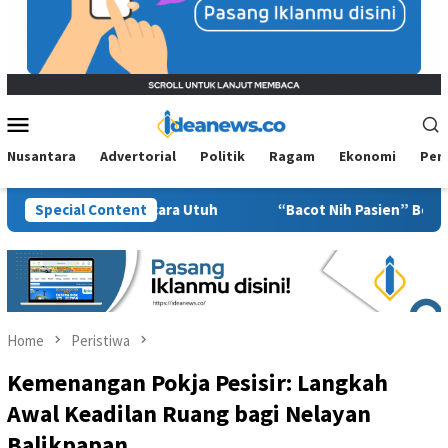
Mobile
Menu
Nusantara
Advertorial
Politik
Ragam
Ekonomi
Per
idato Secara Utuh
Special Content
“Bacot Nih Pasien” Berujung Sanksi, Je
Home
Peristiwa
Kemenangan Pokja Pesisir: Langkah
Awal Keadilan Ruang bagi Nelayan
Balikpapan