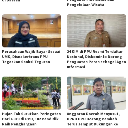
Pengelolaan Wisata
Perusahaan Wajib Bayar Sesuai
24 KIM di PPU Resmi Terdaftar
UMK, Disnakertrans PPU
Nasional, Diskominfo Dorong
Tegaskan Sanksi Teguran
Penguatan Peran sebagai Agen
Informasi
Hujan Tak Surutkan Peringatan
Anggaran Daerah Menyusut,
Hari Guru di PPU, 102 Pendidik
DPRD PPU Dorong Pemkab
Raih Penghargaan
Terus Jemput Dukungan ke