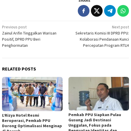
SHARE
Post
Previous post
Next post
Zainul Arifin Tinggalkan Warisan
Sekretaris Komisi III DPRD PPU:
navigation
Positif, DPRD PPU Beri
Kolaborasi Pendanaan Kunci
Penghormatan
Percepatan Program RTLH
RELATED POSTS
Pemkab PPU Siapkan Pulau
L’Rizya Hotel Resmi
Gusung Jadi Destinasi
Beroperasi, Pemkab PPU
Unggulan, Fokus pada
Dorong Optimalisasi Menginap
Penguatan Identitas dan
di Daerah