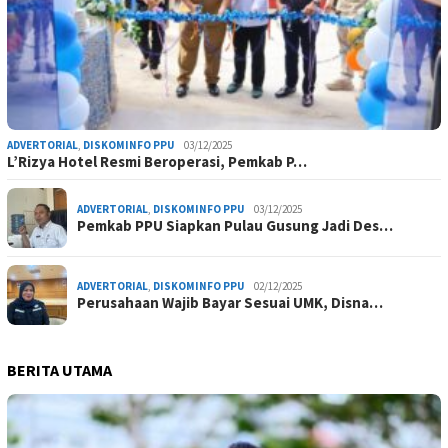
ADVERTORIAL
,
DISKOMINFO PPU
03/12/2025
L’Rizya Hotel Resmi Beroperasi, Pemkab P…
ADVERTORIAL
,
DISKOMINFO PPU
03/12/2025
Pemkab PPU Siapkan Pulau Gusung Jadi Des…
ADVERTORIAL
,
DISKOMINFO PPU
02/12/2025
Perusahaan Wajib Bayar Sesuai UMK, Disna…
BERITA UTAMA