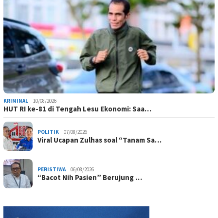
KRIMINAL
10/08/2026
HUT RI ke-81 di Tengah Lesu Ekonomi: Saa…
POLITIK
07/08/2026
Viral Ucapan Zulhas soal “Tanam Sa…
PERISTIWA
06/08/2026
“Bacot Nih Pasien” Berujung …