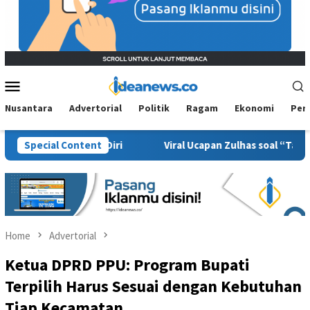
Mobile
Menu
Nusantara
Advertorial
Politik
Ragam
Ekonomi
Per
buktikan Diri
Special Content
Viral Ucapan Zulhas soal “Tanam Sawit”, B
Home
Advertorial
Ketua DPRD PPU: Program Bupati
Terpilih Harus Sesuai dengan Kebutuhan
Tiap Kecamatan