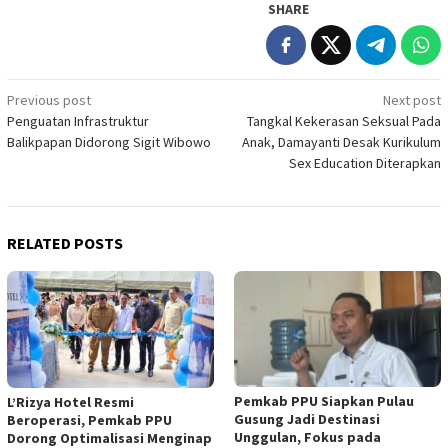
SHARE
Post
Previous post
Next post
Penguatan Infrastruktur
Tangkal Kekerasan Seksual Pada
navigation
Balikpapan Didorong Sigit Wibowo
Anak, Damayanti Desak Kurikulum
Sex Education Diterapkan
RELATED POSTS
Pemkab PPU Siapkan Pulau
L’Rizya Hotel Resmi
Gusung Jadi Destinasi
Beroperasi, Pemkab PPU
Unggulan, Fokus pada
Dorong Optimalisasi Menginap