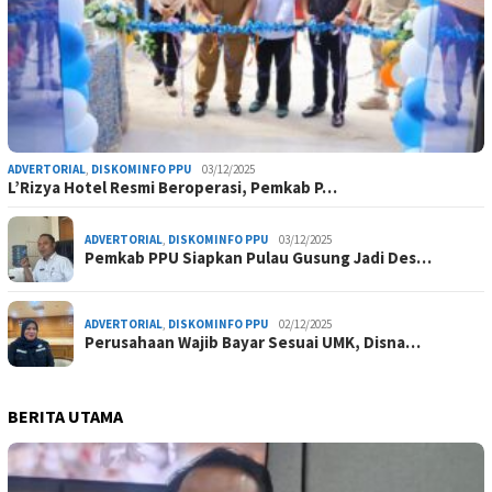
ADVERTORIAL
,
DISKOMINFO PPU
03/12/2025
L’Rizya Hotel Resmi Beroperasi, Pemkab P…
ADVERTORIAL
,
DISKOMINFO PPU
03/12/2025
Pemkab PPU Siapkan Pulau Gusung Jadi Des…
ADVERTORIAL
,
DISKOMINFO PPU
02/12/2025
Perusahaan Wajib Bayar Sesuai UMK, Disna…
BERITA UTAMA