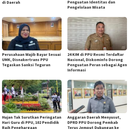
Penguatan Identitas dan
di Daerah
Pengelolaan Wisata
Perusahaan Wajib Bayar Sesuai
24 KIM di PPU Resmi Terdaftar
UMK, Disnakertrans PPU
Nasional, Diskominfo Dorong
Tegaskan Sanksi Teguran
Penguatan Peran sebagai Agen
Informasi
Hujan Tak Surutkan Peringatan
Anggaran Daerah Menyusut,
Hari Guru di PPU, 102 Pendidik
DPRD PPU Dorong Pemkab
Raih Penghargaan
Terus Jemput Dukungan ke