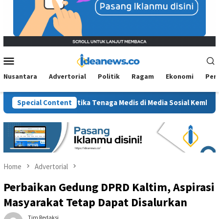
Mobile
Menu
Nusantara
Advertorial
Politik
Ragam
Ekonomi
Per
i, Jejak Etika Tenaga Medis di Media Sosial Kembali Dipertanyak
Special Content
Home
Advertorial
Perbaikan Gedung DPRD Kaltim, Aspirasi
Masyarakat Tetap Dapat Disalurkan
Tim Redaksi