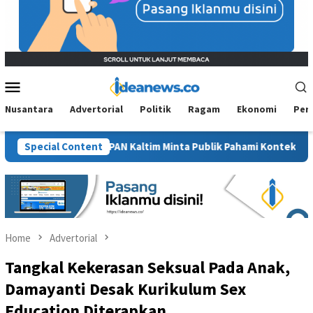
Mobile
Menu
Nusantara
Advertorial
Politik
Ragam
Ekonomi
Per
 Sawit”, BM PAN Kaltim Minta Publik Pahami Konteks Pidato Seca
Special Content
Home
Advertorial
Tangkal Kekerasan Seksual Pada Anak,
Damayanti Desak Kurikulum Sex
Education Diterapkan