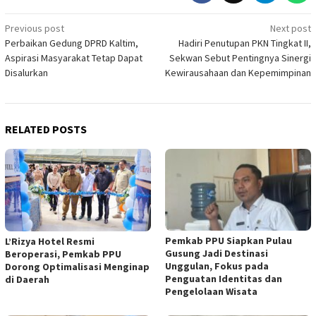
Post
Previous post
Next post
Perbaikan Gedung DPRD Kaltim,
Hadiri Penutupan PKN Tingkat II,
navigation
Aspirasi Masyarakat Tetap Dapat
Sekwan Sebut Pentingnya Sinergi
Disalurkan
Kewirausahaan dan Kepemimpinan
RELATED POSTS
Pemkab PPU Siapkan Pulau
L’Rizya Hotel Resmi
Gusung Jadi Destinasi
Beroperasi, Pemkab PPU
Unggulan, Fokus pada
Dorong Optimalisasi Menginap
Penguatan Identitas dan
di Daerah
Pengelolaan Wisata