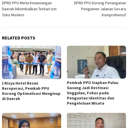
DPRD PPU Minta Kewenangan
DPRD PPU Dorong Penanganan
navigation
Daerah Dikembalikan Terkait Izin
Pengamen Jalanan Secara
Toko Modern
Komprehensif
RELATED POSTS
Pemkab PPU Siapkan Pulau
L’Rizya Hotel Resmi
Gusung Jadi Destinasi
Beroperasi, Pemkab PPU
Unggulan, Fokus pada
Dorong Optimalisasi Menginap
Penguatan Identitas dan
di Daerah
Pengelolaan Wisata