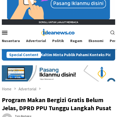
Mobile
Menu
Nusantara
Advertorial
Politik
Ragam
Ekonomi
Per
t”, BM PAN Kaltim Minta Publik Pahami Konteks Pidato Secara Utu
Special Content
Home
Advertorial
Program Makan Bergizi Gratis Belum
Jelas, DPRD PPU Tunggu Langkah Pusat
Tim Redaksi