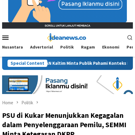
Mobile
Menu
Nusantara
Advertorial
Politik
Ragam
Ekonomi
Per
t”, BM PAN Kaltim Minta Publik Pahami Konteks Pidato Secara Ut
Special Content
Home
Politik
PSU di Kukar Menunjukkan Kegagalan
dalam Penyelenggaraan Pemilu, SEMMI
Minta Ketegasan DKPP