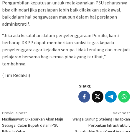
Pengambilan keputusan untuk melaksanakan PSU seharusnya
bisa dihindari jika persiapan lebih baik dilakukan sejak awal,
baik dalam hal pengawasan maupun dalam hal persiapan
administratif.
“Jika ada kesalahan dalam penyelenggaraan Pemilu, kami
berharap DKPP dapat memberikan sanksi tegas kepada
penyelenggara agar kejadian serupa tidak terulang dan menjadi
pelajaran bersama bagi semua pihak yang terlibat,”
tambahnya.
(Tim Redaksi)
SHARE
Post
Previous post
Next post
Maslianawati Dikabarkan Akan Maju
Warga Gunung Steleng Harapkan
navigation
Sebagai Calon Bupati dalam PSU
Perbaikan Infrastruktur,
Pilkada Kukar
Syarifuddin Siap Kawal Aspirasi