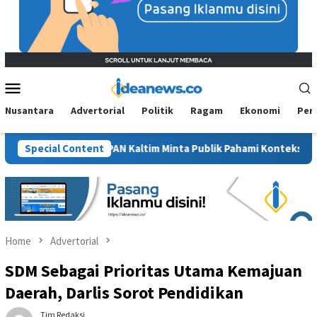
Mobile
Menu
Nusantara
Advertorial
Politik
Ragam
Ekonomi
Per
awit”, BM PAN Kaltim Minta Publik Pahami Konteks Pidato Secara 
Special Content
Home
Advertorial
SDM Sebagai Prioritas Utama Kemajuan
Daerah, Darlis Sorot Pendidikan
Tim Redaksi