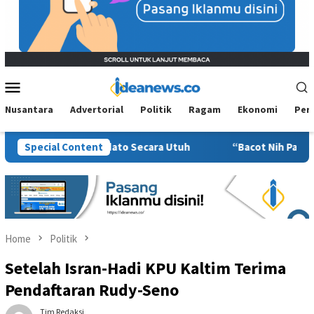
Mobile
Menu
Nusantara
Advertorial
Politik
Ragam
Ekonomi
Per
Konteks Pidato Secara Utuh
Special Content
“Bacot Nih Pasien” Berujung 
Home
Politik
Setelah Isran-Hadi KPU Kaltim Terima
Pendaftaran Rudy-Seno
Tim Redaksi