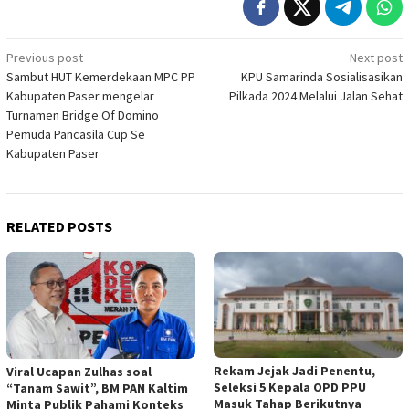
Post
Previous post
Next post
Sambut HUT Kemerdekaan MPC PP
KPU Samarinda Sosialisasikan
navigation
Kabupaten Paser mengelar
Pilkada 2024 Melalui Jalan Sehat
Turnamen Bridge Of Domino
Pemuda Pancasila Cup Se
Kabupaten Paser
RELATED POSTS
Rekam Jejak Jadi Penentu,
Viral Ucapan Zulhas soal
Seleksi 5 Kepala OPD PPU
“Tanam Sawit”, BM PAN Kaltim
Masuk Tahap Berikutnya
Minta Publik Pahami Konteks