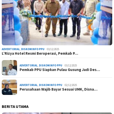
ADVERTORIAL
,
DISKOMINFO PPU
03/12/2025
L’Rizya Hotel Resmi Beroperasi, Pemkab P…
ADVERTORIAL
,
DISKOMINFO PPU
03/12/2025
Pemkab PPU Siapkan Pulau Gusung Jadi Des…
ADVERTORIAL
,
DISKOMINFO PPU
02/12/2025
Perusahaan Wajib Bayar Sesuai UMK, Disna…
BERITA UTAMA