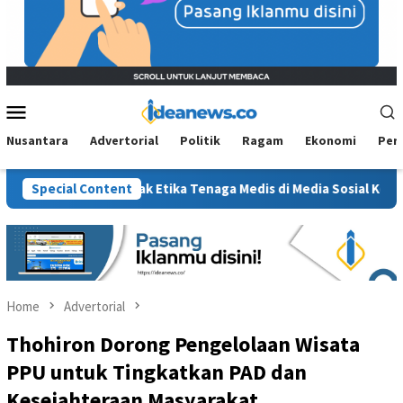
Mobile
Menu
Nusantara
Advertorial
Politik
Ragam
Ekonomi
Per
anksi, Jejak Etika Tenaga Medis di Media Sosial Kembali Diperta
Special Content
Home
Advertorial
Thohiron Dorong Pengelolaan Wisata
PPU untuk Tingkatkan PAD dan
Kesejahteraan Masyarakat