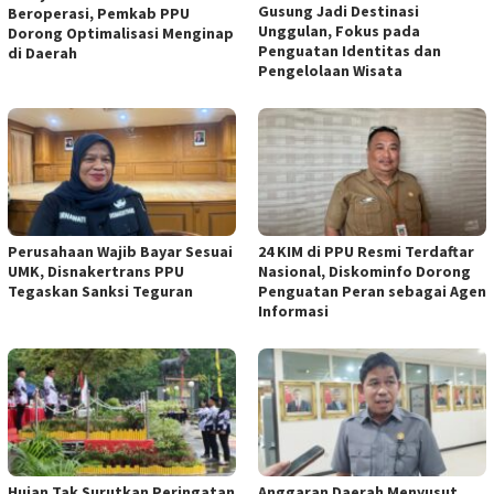
Gusung Jadi Destinasi
Beroperasi, Pemkab PPU
Unggulan, Fokus pada
Dorong Optimalisasi Menginap
Penguatan Identitas dan
di Daerah
Pengelolaan Wisata
Perusahaan Wajib Bayar Sesuai
24 KIM di PPU Resmi Terdaftar
UMK, Disnakertrans PPU
Nasional, Diskominfo Dorong
Tegaskan Sanksi Teguran
Penguatan Peran sebagai Agen
Informasi
Hujan Tak Surutkan Peringatan
Anggaran Daerah Menyusut,