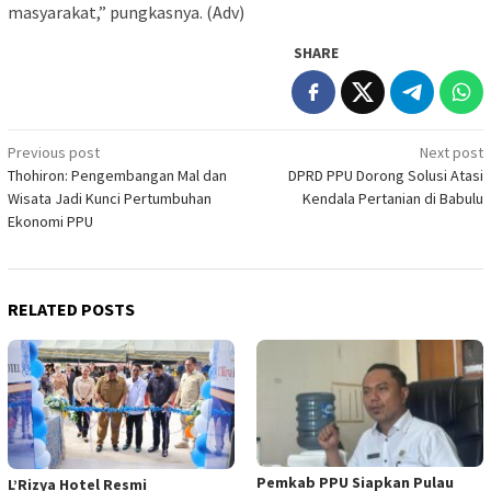
masyarakat,” pungkasnya. (Adv)
SHARE
Post
Previous post
Next post
Thohiron: Pengembangan Mal dan
DPRD PPU Dorong Solusi Atasi
navigation
Wisata Jadi Kunci Pertumbuhan
Kendala Pertanian di Babulu
Ekonomi PPU
RELATED POSTS
Pemkab PPU Siapkan Pulau
L’Rizya Hotel Resmi