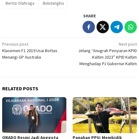
Berita Olahraga
Bulutangkis
SHARE
Post
Previous post
Next post
Klasemen F1 2019 Usai Bottas
Jelang “Anugrah Penyiaran KPID
navigation
Menangi GP Australia
Kaltim 2023” KPID Kaltim
Menghadap PJ Gubernur Kaltim
RELATED POSTS
ORADO Resmi Jadi Anggota
Panahan PPU: Membidik