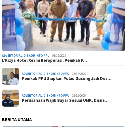
ADVERTORIAL
,
DISKOMINFO PPU
03/12/2025
L’Rizya Hotel Resmi Beroperasi, Pemkab P…
ADVERTORIAL
,
DISKOMINFO PPU
03/12/2025
Pemkab PPU Siapkan Pulau Gusung Jadi Des…
ADVERTORIAL
,
DISKOMINFO PPU
02/12/2025
Perusahaan Wajib Bayar Sesuai UMK, Disna…
BERITA UTAMA