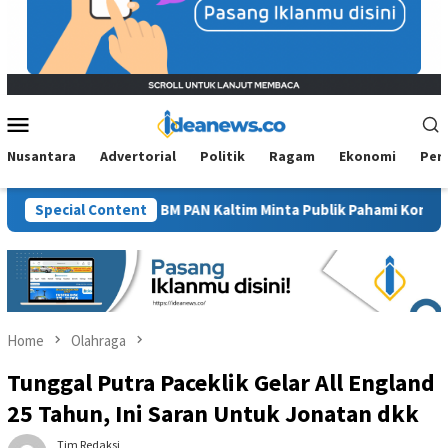
Mobile
Menu
Nusantara
Advertorial
Politik
Ragam
Ekonomi
Per
nam Sawit”, BM PAN Kaltim Minta Publik Pahami Konteks Pidato Se
Special Content
Home
Olahraga
Tunggal Putra Paceklik Gelar All England
25 Tahun, Ini Saran Untuk Jonatan dkk
Tim Redaksi