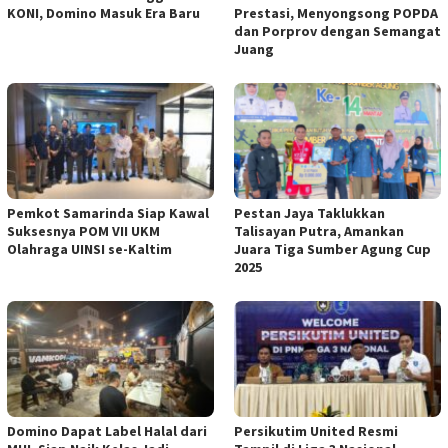
KONI, Domino Masuk Era Baru
Prestasi, Menyongsong POPDA
dan Porprov dengan Semangat
Juang
Pemkot Samarinda Siap Kawal
Pestan Jaya Taklukkan
Suksesnya POM VII UKM
Talisayan Putra, Amankan
Olahraga UINSI se-Kaltim
Juara Tiga Sumber Agung Cup
2025
Domino Dapat Label Halal dari
Persikutim United Resmi