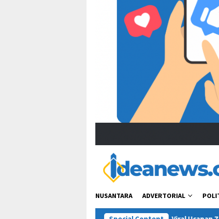
NUSANTARA
ADVERTORIAL
POLI
Viral Ucapan Zulhas soal “Tanam Sawi
Special Content