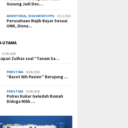
Gusung Jadi Des…
ADVERTORIAL
,
DISKOMINFO PPU
02/12/2025
Perusahaan Wajib Bayar Sesuai
UMK, Disna…
A UTAMA
07/08/2026
Ucapan Zulhas soal “Tanam Sa…
PERISTIWA
06/08/2026
“Bacot Nih Pasien” Berujung …
PERISTIWA
05/08/2026
Polres Kukar Geledah Rumah
Diduga Milik …