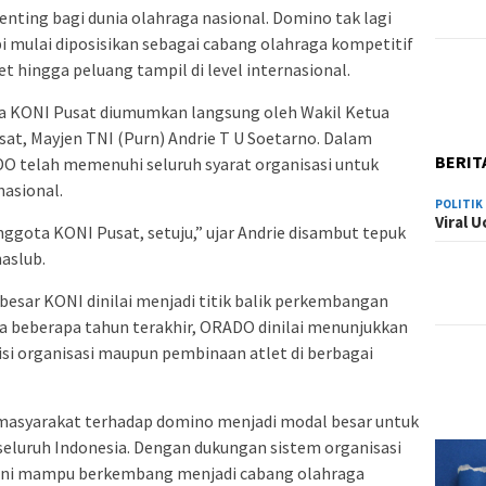
ting bagi dunia olahraga nasional. Domino tak lagi
pi mulai diposisikan sebagai cabang olahraga kompetitif
 hingga peluang tampil di level internasional.
a KONI Pusat diumumkan langsung oleh Wakil Ketua
at, Mayjen TNI (Purn) Andrie T U Soetarno. Dalam
BERIT
O telah memenuhi seluruh syarat organisasi untuk
nasional.
POLITIK
Viral 
ggota KONI Pusat, setuju,” ujar Andrie disambut tepuk
aslub.
esar KONI dinilai menjadi titik balik perkembangan
ma beberapa tahun terakhir, ORADO dinilai menunjukkan
isi organisasi maupun pembinaan atlet di berbagai
masyarakat terhadap domino menjadi modal besar untuk
 seluruh Indonesia. Dengan dukungan sistem organisasi
akini mampu berkembang menjadi cabang olahraga