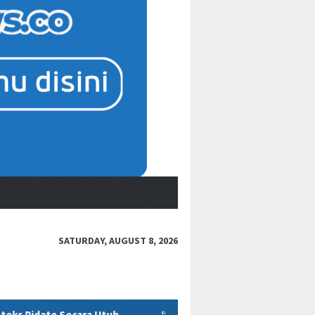
SATURDAY, AUGUST 8, 2026
h
“Bacot Nih Pasien” Berujung Sanksi, Jejak Etika Tenaga