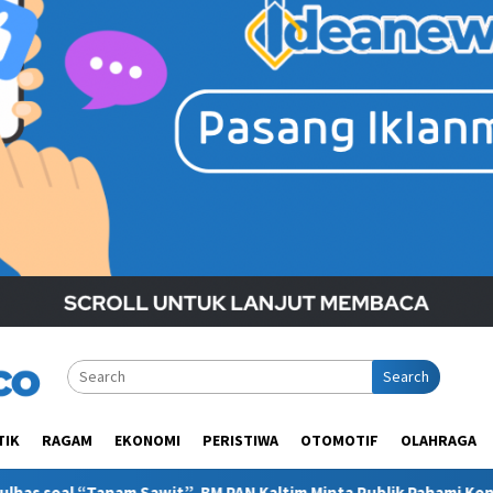
Search
TIK
RAGAM
EKONOMI
PERISTIWA
OTOMOTIF
OLAHRAGA
t”, BM PAN Kaltim Minta Publik Pahami Konteks Pidato Secara Utu