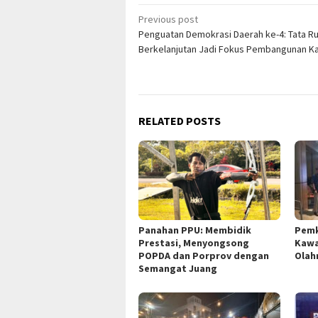
Post
Previous post
Penguatan Demokrasi Daerah ke-4: Tata R
navigation
Berkelanjutan Jadi Fokus Pembangunan Ka
RELATED POSTS
Panahan PPU: Membidik
Pemk
Prestasi, Menyongsong
Kawa
POPDA dan Porprov dengan
Olah
Semangat Juang