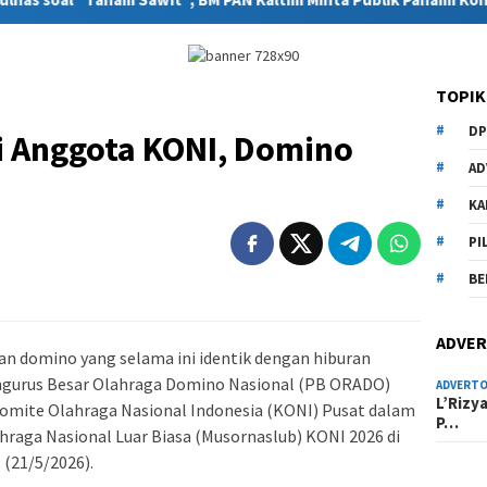
TOPIK
DP
 Anggota KONI, Domino
AD
KA
PI
BE
ADVER
n domino yang selama ini identik dengan hiburan
Pengurus Besar Olahraga Domino Nasional (PB ORADO)
ADVERTO
L’Rizy
Komite Olahraga Nasional Indonesia (KONI) Pusat dalam
P…
raga Nasional Luar Biasa (Musornaslub) KONI 2026 di
 (21/5/2026).