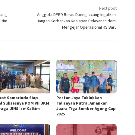
Next post
uang
Anggota DPRD Berau Daeng Iccang Ingatkan:
ltim
Jangan Korbankan Kesiapan Pelayanan demi
Mengejar Operasional RS Baru
ot Samarinda Siap
Pestan Jaya Taklukkan
l Suksesnya POM VII UKM
Talisayan Putra, Amankan
raga UINSI se-Kaltim
Juara Tiga Sumber Agung Cup
2025