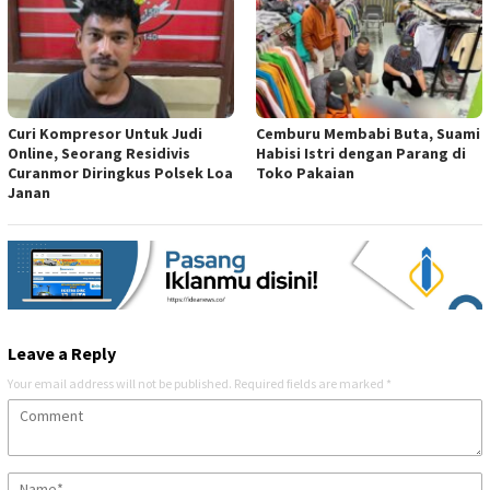
Curi Kompresor Untuk Judi
Cemburu Membabi Buta, Suami
Online, Seorang Residivis
Habisi Istri dengan Parang di
Curanmor Diringkus Polsek Loa
Toko Pakaian
Janan
Leave a Reply
Your email address will not be published.
Required fields are marked
*