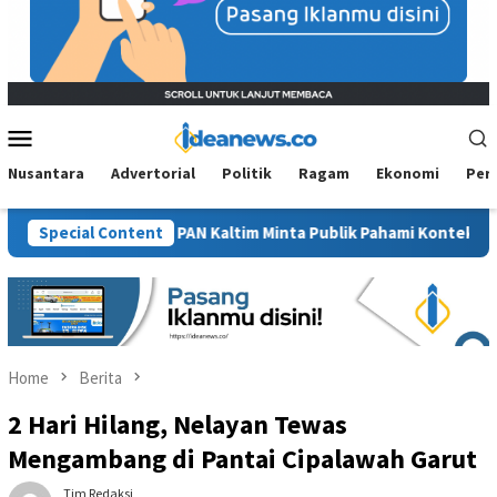
Mobile
Menu
Nusantara
Advertorial
Politik
Ragam
Ekonomi
Per
awit”, BM PAN Kaltim Minta Publik Pahami Konteks Pidato Secara
Special Content
Home
Berita
2 Hari Hilang, Nelayan Tewas
Mengambang di Pantai Cipalawah Garut
Tim Redaksi