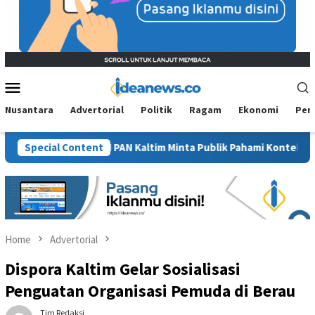
Mobile
Menu
Nusantara
Advertorial
Politik
Ragam
Ekonomi
Per
Sawit”, BM PAN Kaltim Minta Publik Pahami Konteks Pidato Secara
Special Content
Home
Advertorial
Dispora Kaltim Gelar Sosialisasi
Penguatan Organisasi Pemuda di Berau
Tim Redaksi