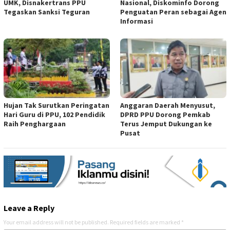
UMK, Disnakertrans PPU
Nasional, Diskominfo Dorong
Tegaskan Sanksi Teguran
Penguatan Peran sebagai Agen
Informasi
Hujan Tak Surutkan Peringatan
Anggaran Daerah Menyusut,
Hari Guru di PPU, 102 Pendidik
DPRD PPU Dorong Pemkab
Raih Penghargaan
Terus Jemput Dukungan ke
Pusat
Leave a Reply
Your email address will not be published.
Required fields are marked
*