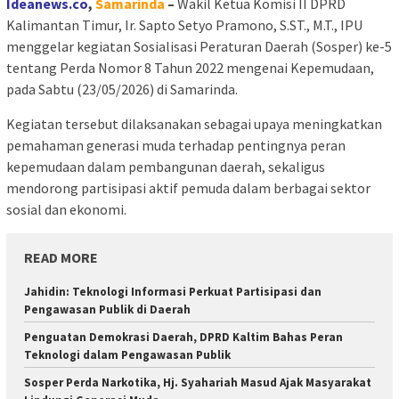
Ideanews.co
,
Samarinda
–
Wakil Ketua Komisi II DPRD
Kalimantan Timur, Ir. Sapto Setyo Pramono, S.ST., M.T., IPU
menggelar kegiatan Sosialisasi Peraturan Daerah (Sosper) ke-5
tentang Perda Nomor 8 Tahun 2022 mengenai Kepemudaan,
pada Sabtu (23/05/2026) di Samarinda.
Kegiatan tersebut dilaksanakan sebagai upaya meningkatkan
pemahaman generasi muda terhadap pentingnya peran
kepemudaan dalam pembangunan daerah, sekaligus
mendorong partisipasi aktif pemuda dalam berbagai sektor
sosial dan ekonomi.
READ MORE
Jahidin: Teknologi Informasi Perkuat Partisipasi dan
Pengawasan Publik di Daerah
Penguatan Demokrasi Daerah, DPRD Kaltim Bahas Peran
Teknologi dalam Pengawasan Publik
Sosper Perda Narkotika, Hj. Syahariah Masud Ajak Masyarakat