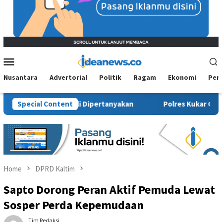
Mobile
Menu
Nusantara
Advertorial
Politik
Ragam
Ekonomi
Per
sial Kembali Dipertanyakan
Special Content
Polres Kukar Geledah Rumah D
Home
DPRD Kaltim
Sapto Dorong Peran Aktif Pemuda Lewat
Sosper Perda Kepemudaan
Tim Redaksi