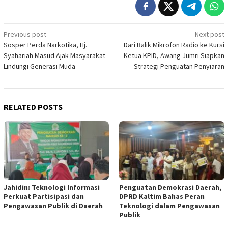
Post
Previous post
Next post
Sosper Perda Narkotika, Hj.
Dari Balik Mikrofon Radio ke Kursi
navigation
Syahariah Masud Ajak Masyarakat
Ketua KPID, Awang Jumri Siapkan
Lindungi Generasi Muda
Strategi Penguatan Penyiaran
RELATED POSTS
Jahidin: Teknologi Informasi
Penguatan Demokrasi Daerah,
Perkuat Partisipasi dan
DPRD Kaltim Bahas Peran
Pengawasan Publik di Daerah
Teknologi dalam Pengawasan
Publik