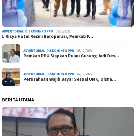
ADVERTORIAL
,
DISKOMINFO PPU
03/12/2025
L’Rizya Hotel Resmi Beroperasi, Pemkab P…
ADVERTORIAL
,
DISKOMINFO PPU
03/12/2025
Pemkab PPU Siapkan Pulau Gusung Jadi Des…
ADVERTORIAL
,
DISKOMINFO PPU
02/12/2025
Perusahaan Wajib Bayar Sesuai UMK, Disna…
BERITA UTAMA