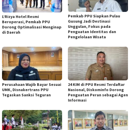
Pemkab PPU Siapkan Pulau
L’Rizya Hotel Resmi
Gusung Jadi Destinasi
Beroperasi, Pemkab PPU
Unggulan, Fokus pada
Dorong Optimalisasi Menginap
Penguatan Identitas dan
di Daerah
Pengelolaan Wisata
Perusahaan Wajib Bayar Sesuai
24 KIM di PPU Resmi Terdaftar
UMK, Disnakertrans PPU
Nasional, Diskominfo Dorong
Tegaskan Sanksi Teguran
Penguatan Peran sebagai Agen
Informasi