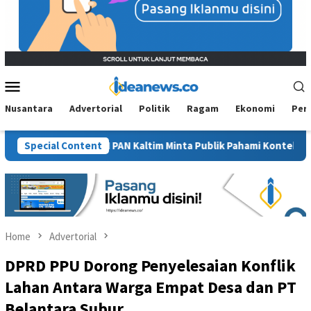
Mobile
Menu
Nusantara
Advertorial
Politik
Ragam
Ekonomi
Per
 Sawit”, BM PAN Kaltim Minta Publik Pahami Konteks Pidato Secar
Special Content
Home
Advertorial
DPRD PPU Dorong Penyelesaian Konflik
Lahan Antara Warga Empat Desa dan PT
Belantara Subur