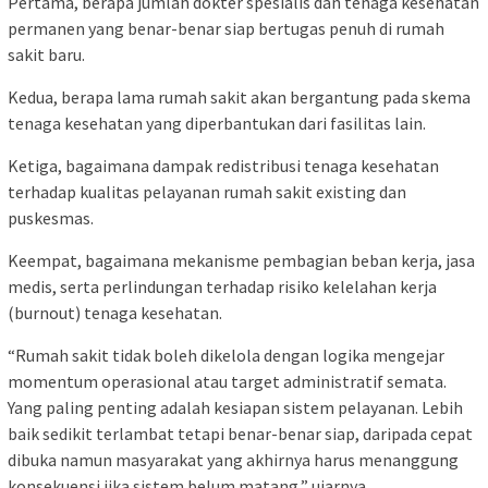
Pertama
, berapa jumlah dokter spesialis dan tenaga kesehatan
permanen yang benar-benar siap bertugas penuh di rumah
sakit baru.
Kedua
, berapa lama rumah sakit akan bergantung pada skema
tenaga kesehatan yang diperbantukan dari fasilitas lain.
Ketiga
, bagaimana dampak redistribusi tenaga kesehatan
terhadap kualitas pelayanan rumah sakit existing dan
puskesmas.
Keempat
, bagaimana mekanisme pembagian beban kerja, jasa
medis, serta perlindungan terhadap risiko kelelahan kerja
(
burnout
) tenaga kesehatan.
“Rumah sakit tidak boleh dikelola dengan logika mengejar
momentum operasional atau target administratif semata.
Yang paling penting adalah kesiapan sistem pelayanan. Lebih
baik sedikit terlambat tetapi benar-benar siap, daripada cepat
dibuka namun masyarakat yang akhirnya harus menanggung
konsekuensi jika sistem belum matang,”
ujarnya.