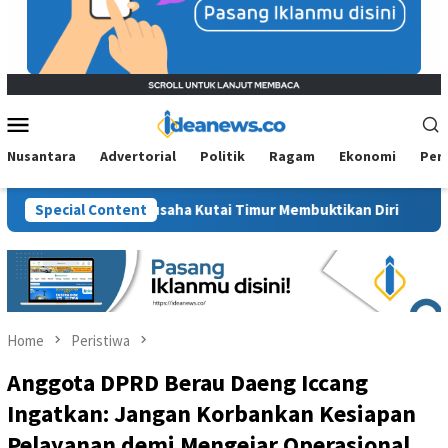
Mobile
Menu
Nusantara
Advertorial
Politik
Ragam
Ekonomi
Per
a Pengusaha Kutai Timur Membuktikan Diri
Special Content
Viral Ucapan 
Home
Peristiwa
Anggota DPRD Berau Daeng Iccang
Ingatkan: Jangan Korbankan Kesiapan
Pelayanan demi Mengejar Operasional