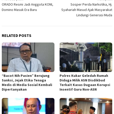
ORADO Resmi Jadi Anggota KONI,
Sosper Perda Narkotika, Hj.
navigation
Domino Masuk Era Baru
Syahariah Masud Ajak Masyarakat
Lindungi Generasi Muda
RELATED POSTS
“Bacot Nih Pasien” Berujung
Polres Kukar Geledah Rumah
Sanksi, Jejak Etika Tenaga
Diduga Milik ASN Disdikbud
Medis di Media Sosial Kembali
Terkait Kasus Dugaan Korupsi
Dipertanyakan
Insentif Guru Non-ASN