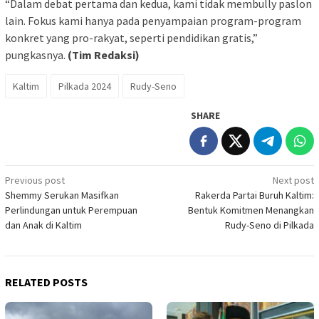
“Dalam debat pertama dan kedua, kami tidak membully paslon
lain. Fokus kami hanya pada penyampaian program-program
konkret yang pro-rakyat, seperti pendidikan gratis,”
pungkasnya.
(Tim Redaksi)
Kaltim
Pilkada 2024
Rudy-Seno
SHARE
Post
Previous post
Next post
Shemmy Serukan Masifkan
Rakerda Partai Buruh Kaltim:
navigation
Perlindungan untuk Perempuan
Bentuk Komitmen Menangkan
dan Anak di Kaltim
Rudy-Seno di Pilkada
RELATED POSTS