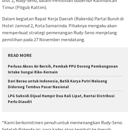
urut 2, Rudy-Seno, dalam Pemilihan Gubernur Kalimantan
Timur (Pilgub Kaltim).
Dalam kegiatan Rapat Kerja Daerah (Rakerda) Partai Buruh di
Hotel Jamrud 2, Kota Samarinda. Pihaknya mengaku akan
memperkuat strategi pemenangan Rudy-Seno menjelang
pemilihan pada 27 November mendatang.
READ MORE
Perluas Akses Air Bersih, Pemkab PPU Dorong Pembangunan
Intake Sungai Riko-Kernain
Dari Berau untuk Indonesia, Batik Karya Putri Maluang
Didorong Tembus Pasar Nasional
LPG Subsidi Dijual Hampir Dua Kali Lipat, Rantai Distribusi
Perlu Diaudit
“Kami berkomitmen penuh untuk memenangkan Rudy-Seno.
Setelah Rakerda ini, para kader akan kembali ke daerah