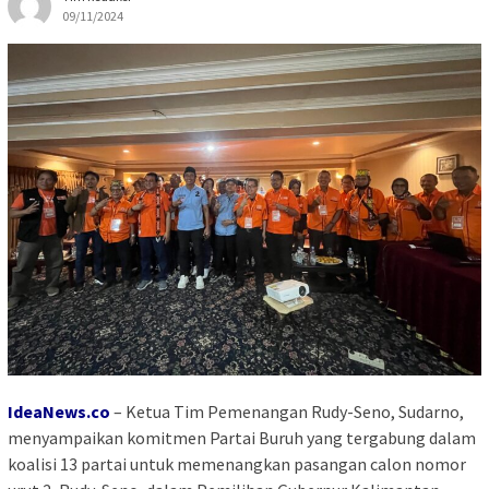
09/11/2024
IdeaNews.co
– Ketua Tim Pemenangan Rudy-Seno, Sudarno,
menyampaikan komitmen Partai Buruh yang tergabung dalam
koalisi 13 partai untuk memenangkan pasangan calon nomor