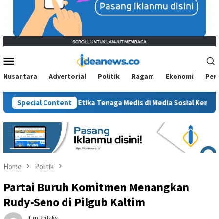
Mobile
Menu
Nusantara
Advertorial
Politik
Ragam
Ekonomi
Per
si, Jejak Etika Tenaga Medis di Media Sosial Kembali Dipertanya
Special Content
Home
Politik
Partai Buruh Komitmen Menangkan
Rudy-Seno di Pilgub Kaltim
Tim Redaksi