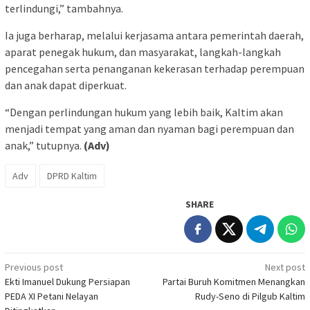
terlindungi,” tambahnya.
Ia juga berharap, melalui kerjasama antara pemerintah daerah,
aparat penegak hukum, dan masyarakat, langkah-langkah
pencegahan serta penanganan kekerasan terhadap perempuan
dan anak dapat diperkuat.
“Dengan perlindungan hukum yang lebih baik, Kaltim akan
menjadi tempat yang aman dan nyaman bagi perempuan dan
anak,” tutupnya.
(Adv)
Adv
DPRD Kaltim
SHARE
Post
Previous post
Next post
Ekti Imanuel Dukung Persiapan
Partai Buruh Komitmen Menangkan
navigation
PEDA XI Petani Nelayan
Rudy-Seno di Pilgub Kaltim