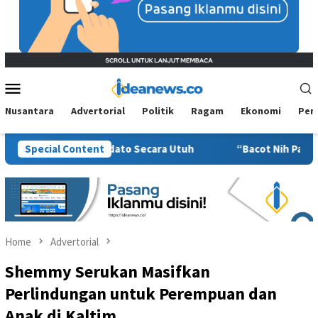
Mobile
Menu
Nusantara
Advertorial
Politik
Ragam
Ekonomi
Per
Konteks Pidato Secara Utuh
Special Content
“Bacot Nih Pasien” Berujung S
Home
Advertorial
Shemmy Serukan Masifkan
Perlindungan untuk Perempuan dan
Anak di Kaltim