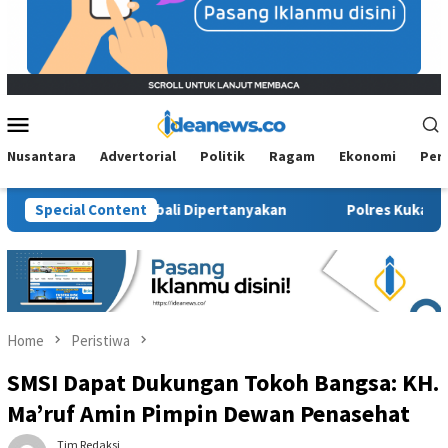
Mobile
Menu
Nusantara
Advertorial
Politik
Ragam
Ekonomi
Per
 Sosial Kembali Dipertanyakan
Special Content
Polres Kukar Geledah Ruma
Home
Peristiwa
SMSI Dapat Dukungan Tokoh Bangsa: KH.
Ma’ruf Amin Pimpin Dewan Penasehat
Tim Redaksi