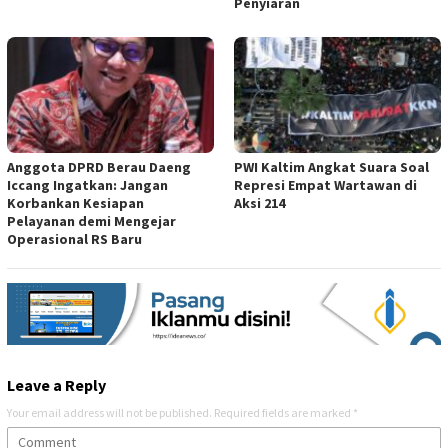
Penyiaran
Anggota DPRD Berau Daeng
PWI Kaltim Angkat Suara Soal
Iccang Ingatkan: Jangan
Represi Empat Wartawan di
Korbankan Kesiapan
Aksi 214
Pelayanan demi Mengejar
Operasional RS Baru
Leave a Reply
Your email address will not be published.
Required fields are marked
*