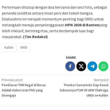
Pertemuan ditutup dengan doa bersama dan sesi foto, sebagai
penanda soliditas antara insan pers dan tokoh bangsa.
Silaturahmi ini menjadi momentum penting bagi SMSI untuk
melangkah menuju penyelenggaraan
HPN 2026 di Banten
yang
lebih inklusif, berintegritas, serta berdampak luas bagi
masyarakat.
(Tim Redaksi)
Kaltim
SMSI
SHARE
Post
Previous post
Next post
Pembiaran THM Ilegal di Berau
Pemkot Samarinda Siap Kawal
navigation
Adalah Kebocoran PAD yang
Suksesnya POM VII UKM Olahraga
Disengaja
UINSI se-Kaltim