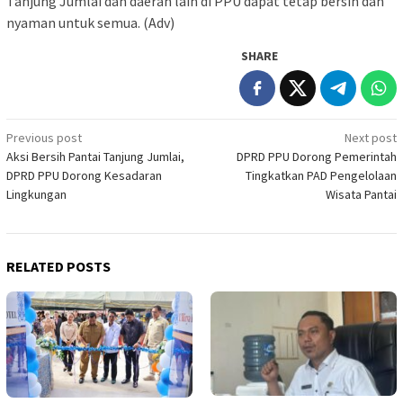
Tanjung Jumlai dan daerah lain di PPU dapat tetap bersih dan
nyaman untuk semua. (Adv)
SHARE
Post
Previous post
Next post
Aksi Bersih Pantai Tanjung Jumlai,
DPRD PPU Dorong Pemerintah
navigation
DPRD PPU Dorong Kesadaran
Tingkatkan PAD Pengelolaan
Lingkungan
Wisata Pantai
RELATED POSTS