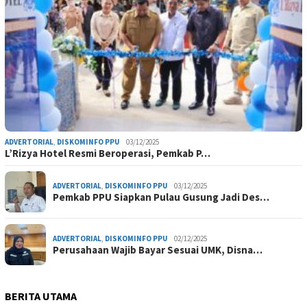
ADVERTORIAL
,
DISKOMINFO PPU
03/12/2025
L’Rizya Hotel Resmi Beroperasi, Pemkab P…
ADVERTORIAL
,
DISKOMINFO PPU
03/12/2025
Pemkab PPU Siapkan Pulau Gusung Jadi Des…
ADVERTORIAL
,
DISKOMINFO PPU
02/12/2025
Perusahaan Wajib Bayar Sesuai UMK, Disna…
BERITA UTAMA