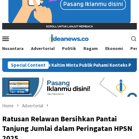
Mobile
Menu
Nusantara
Advertorial
Politik
Ragam
Ekonomi
Per
t”, BM PAN Kaltim Minta Publik Pahami Konteks Pidato Secara Utu
Special Content
Home
Advertorial
Ratusan Relawan Bersihkan Pantai
Tanjung Jumlai dalam Peringatan HPSN
2025