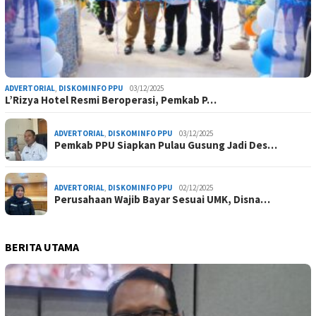
ADVERTORIAL
,
DISKOMINFO PPU
03/12/2025
L’Rizya Hotel Resmi Beroperasi, Pemkab P…
ADVERTORIAL
,
DISKOMINFO PPU
03/12/2025
Pemkab PPU Siapkan Pulau Gusung Jadi Des…
ADVERTORIAL
,
DISKOMINFO PPU
02/12/2025
Perusahaan Wajib Bayar Sesuai UMK, Disna…
BERITA UTAMA