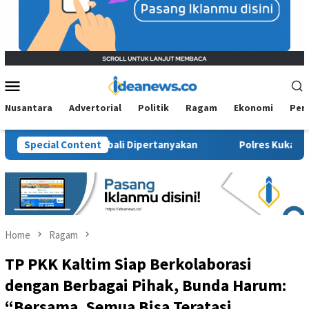
Mobile
Menu
Nusantara
Advertorial
Politik
Ragam
Ekonomi
Per
ia Sosial Kembali Dipertanyakan
Special Content
Polres Kukar Geledah Ru
Home
Ragam
TP PKK Kaltim Siap Berkolaborasi
dengan Berbagai Pihak, Bunda Harum:
“Bersama, Semua Bisa Teratasi