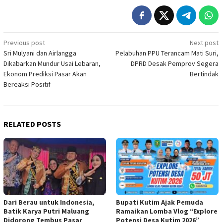
Post
Previous post
Next post
Sri Mulyani dan Airlangga
Pelabuhan PPU Terancam Mati Suri,
navigation
Dikabarkan Mundur Usai Lebaran,
DPRD Desak Pemprov Segera
Ekonom Prediksi Pasar Akan
Bertindak
Bereaksi Positif
RELATED POSTS
Dari Berau untuk Indonesia,
Bupati Kutim Ajak Pemuda
Batik Karya Putri Maluang
Ramaikan Lomba Vlog “Explore
Didorong Tembus Pasar
Potensi Desa Kutim 2026”