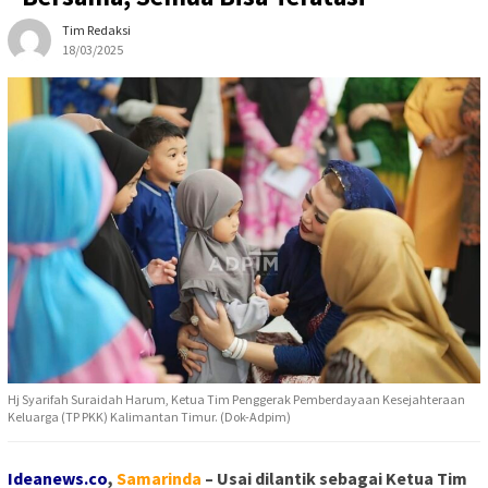
Tim Redaksi
18/03/2025
Hj Syarifah Suraidah Harum, Ketua Tim Penggerak Pemberdayaan Kesejahteraan
Keluarga (TP PKK) Kalimantan Timur. (Dok-Adpim)
Ideanews.co
,
Samarinda
– Usai dilantik sebagai Ketua Tim