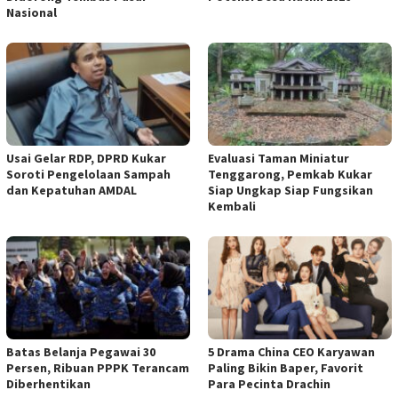
Nasional
Usai Gelar RDP, DPRD Kukar
Evaluasi Taman Miniatur
Soroti Pengelolaan Sampah
Tenggarong, Pemkab Kukar
dan Kepatuhan AMDAL
Siap Ungkap Siap Fungsikan
Kembali
Batas Belanja Pegawai 30
5 Drama China CEO Karyawan
Persen, Ribuan PPPK Terancam
Paling Bikin Baper, Favorit
Diberhentikan
Para Pecinta Drachin