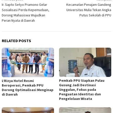
Post
Ir. Sapto Setyo Pramono Gelar
Kecamatan Penajam Gandeng
navigation
Sosialisasi Perda Kepemudaan,
Universitas Mulia Tekan Angka
Dorong Mahasiswa Wujudkan
Putus Sekolah di PPU
Peran Nyata di Daerah
RELATED POSTS
Pemkab PPU Siapkan Pulau
L’Rizya Hotel Resmi
Gusung Jadi Destinasi
Beroperasi, Pemkab PPU
Unggulan, Fokus pada
Dorong Optimalisasi Menginap
Penguatan Identitas dan
di Daerah
Pengelolaan Wisata