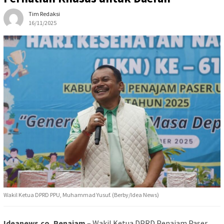
Tim Redaksi
16/11/2025
Wakil Ketua DPRD PPU, Muhammad Yusuf. (Berby/Idea News)
Ideanews.co, Penajam
– Wakil Ketua DPRD Penajam Paser