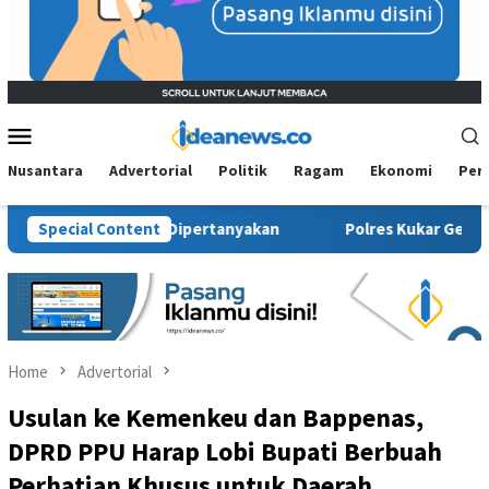
Mobile
Menu
Nusantara
Advertorial
Politik
Ragam
Ekonomi
Per
al Kembali Dipertanyakan
Special Content
Polres Kukar Geledah Rumah Did
Home
Advertorial
Usulan ke Kemenkeu dan Bappenas,
DPRD PPU Harap Lobi Bupati Berbuah
Perhatian Khusus untuk Daerah