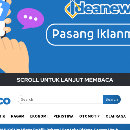
Search
TIK
RAGAM
EKONOMI
PERISTIWA
OTOMOTIF
OLAHRAGA
ami Konteks Pidato Secara Utuh
“Bacot Nih Pasien” Beruju