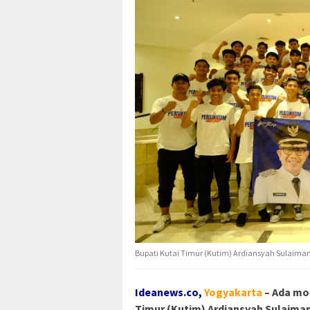
Bupati Kutai Timur (Kutim) Ardiansyah Sulaiman 
Ideanews.co,
Yogyakarta
– Ada mo
Timur (Kutim) Ardiansyah Sulaiman