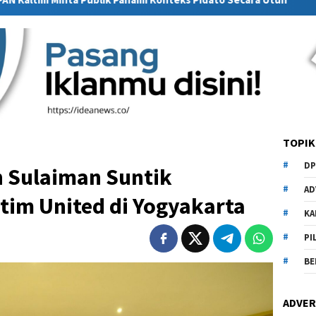
TOPIK
DP
h Sulaiman Suntik
AD
tim United di Yogyakarta
KA
PI
BE
ADVER