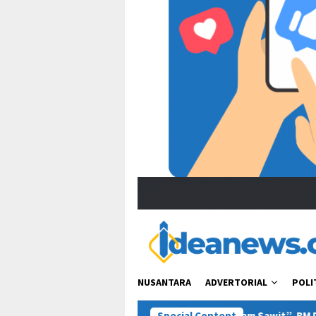
NUSANTARA
ADVERTORIAL
POLI
capan Zulhas soal “Tanam Sawit”, BM PAN Kaltim Minta Publik Pah
Special Content