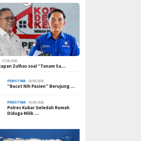
07/08/2026
Ucapan Zulhas soal “Tanam Sa…
PERISTIWA
06/08/2026
“Bacot Nih Pasien” Berujung …
PERISTIWA
05/08/2026
Polres Kukar Geledah Rumah
Diduga Milik …