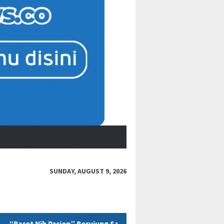
SUNDAY, AUGUST 9, 2026
ng Sanksi, Jejak Etika Tenaga Medis di Media Sosial Kembali Dip