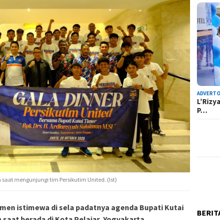
ADVERTO
L’Rizy
P…
saat mengunjungi tim Persikutim United. (Ist)
men istimewa di sela padatnya agenda Bupati Kutai
BERIT
 saat berada di Kota Pelajar, Yogyakarta.