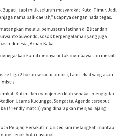
k Bupati, tapi milik seluruh masyarakat Kutai Timur. Jadi,
njaga nama baik daerah,” ucapnya dengan nada tegas.
imatangkan melalui pemusatan latihan di Blitar dan
 Purwanto Suwondo, sosok berpengalaman yang juga
mnas Indonesia, Arhan Kaka.
o menegaskan komitmennya untuk membawa tim meraih
os ke Liga 2 bukan sekadar ambisi, tapi tekad yang akan
imistis.
 Pemkab Kutim dan manajemen klub sepakat menggelar
 Stadion Utama Kudungga, Sangatta. Agenda tersebut
coba (friendly match) yang diharapkan menjadi ajang
ota Pelajar, Persikutim United kini melangkah mantap
ung sepak bola nasional.